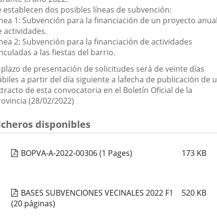
e establecen dos posibles líneas de subvención:
ínea 1: Subvención para la financiación de un proyecto anua
 actividades.
nea 2: Subvención para la financiación de actividades
nculadas a las fiestas del barrio.
 plazo de presentación de solicitudes será de veinte días
biles a partir del día siguiente a la
fecha de publicación de 
tracto de esta convocatoria en el Boletín Oficial de la
rovincia (28/02/2022)
icheros disponibles
BOPVA-A-2022-00306
(1 Pages)
173
KB
BASES SUBVENCIONES VECINALES 2022 F1
520
KB
(20 páginas)