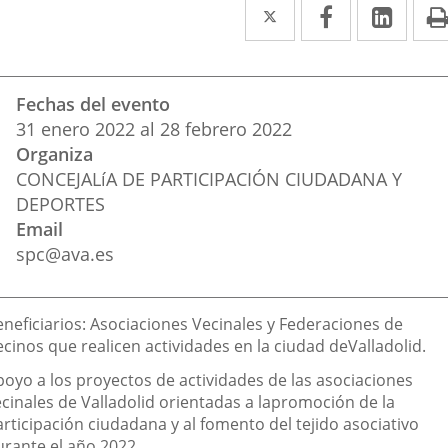
Twitter
Enlace
Facebook
Enlace
Link
Enla
a
a
a
una
una
una
Datos
Fechas del evento
aplicación
aplicación
aplic
del
31
enero
2022
al
28
febrero
2022
evento
externa.
externa.
exte
Organiza
CONCEJALíA DE PARTICIPACIÓN CIUDADANA Y
DEPORTES
Email
spc@ava.es
escripción
eneficiarios: Asociaciones Vecinales y Federaciones de
ecinos que realicen actividades en la ciudad de
Valladolid.
poyo a los proyectos de actividades de las asociaciones
cinales de Valladolid orientadas a la
promoción de la
rticipación ciudadana y al fomento del tejido asociativo
urante el año 2022.