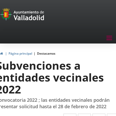
Portal
Saltar al contenido
de
Participación
Menu
Tog
navegación
nav
Participación
Inicio
Página principal
Destacamos
Subvenciones a
entidades vecinales
2022
onvocatoria 2022 ; las entidades vecinales podrán
resentar solicitud hasta el 28 de febrero de 2022