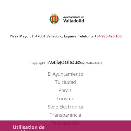
Plaza Mayor, 1. 47001 Valladolid, España. Teléfono:
+34 983 426 100
valladolid.es
Copyright 2025 - Ayuntamiento de Valladolid
El Ayuntamiento
Tu ciudad
Para ti
Este
Turismo
enlace
Enlace
Sede Electrónica
se
a
Transparencia
abrirá
una
Participación
Utilisation de