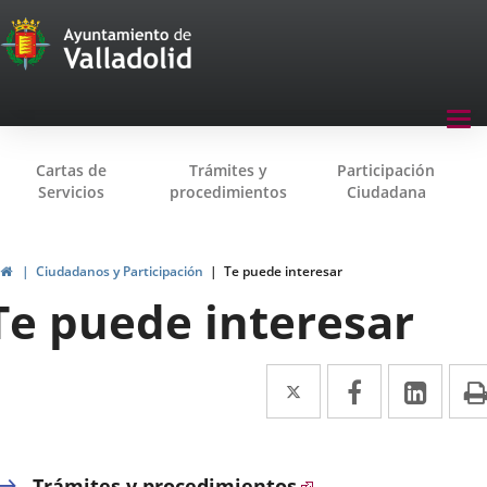
Transparencia
Saltar al contenido
Menu
Tog
navegación
nav
Transparencia
Cartas de
Trámites y
Participación
Servicios
procedimientos
Ciudadana
Inicio
Ciudadanos y Participación
Te puede interesar
Te puede interesar
Twitter
Enlace
Facebook
Enlace
Link
Enla
a
a
a
una
una
una
Trámites y procedimientos