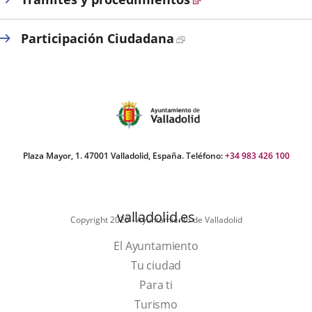
aplicación
aplicación
aplic
externa.
externa.
exte
Enlace
Participación Ciudadana
a
una
aplicación
externa.
Plaza Mayor, 1. 47001 Valladolid, España. Teléfono:
+34 983 426 100
valladolid.es
Copyright 2025 - Ayuntamiento de Valladolid
El Ayuntamiento
Tu ciudad
Para ti
Este
Turismo