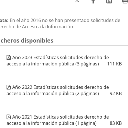
a
a
a
una
una
una
escripción
ota:
En el año 2016 no se han presentado solicitudes de
aplicación
aplicación
aplic
erecho de Acceso a la Información.
externa.
externa.
exte
icheros disponibles
Año 2023 Estadísticas solicitudes derecho de
acceso a la información pública
(3 páginas)
111
KB
Año 2022 Estadísticas solicitudes derecho de
acceso a la información pública
(2 páginas)
92
KB
Año 2021 Estadísticas solicitudes derecho de
acceso a la información pública
(1 página)
83
KB