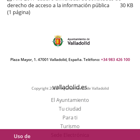
derecho de acceso a la información pública
30
KB
(1 página)
Plaza Mayor, 1. 47001 Valladolid, España. Teléfono:
+34 983 426 100
valladolid.es
Copyright 2025 - Ayuntamiento de Valladolid
El Ayuntamiento
Tu ciudad
Para ti
Este
Turismo
enlace
Enlace
Sede Electrónica
Uso de