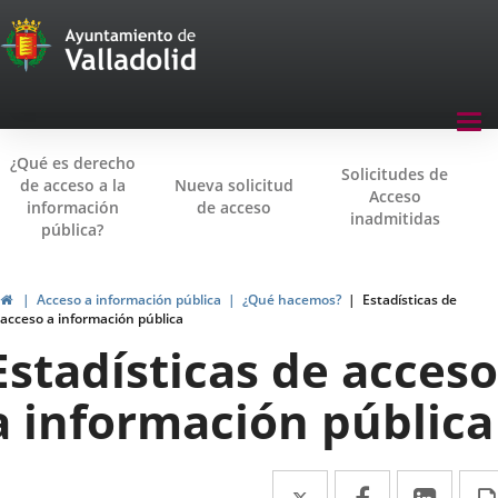
Transparencia
Saltar al contenido
Menu
Tog
navegación
nav
¿Qué es derecho
Transparencia
Solicitudes de
de acceso a la
Nueva solicitud
Acceso
información
de acceso
inadmitidas
pública?
Inicio
Acceso a información pública
¿Qué hacemos?
Estadísticas de
acceso a información pública
Estadísticas de acceso
a información pública
Twitter
Enlace
Facebook
Enlace
Link
Enla