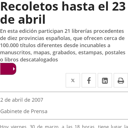
Recoletos hasta el 23
de abril
En esta edición participan 21 librerías procedentes
de diez provincias españolas, que ofrecen cerca de
100.000 títulos diferentes desde incunables a
manuscritos, mapas, grabados, estampas, postales
o libros descatalogados
Twitter
Enlace
Facebook
Enlace
Linked
Enlace
P
a
a
a
una
una
una
Fecha
2 de abril de 2007
de
aplicación
aplicación
aplica
la
Fuente
Gabinete de Prensa
noticia
externa.
externa.
extern
de
la
Descripción
noticia
Hoy viernes, 30 de marzo, a las 18 horas, tiene lugar la