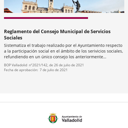
Reglamento del Consejo Municipal de Servicios
Sociales
Sistematiza el trabajo realizado por el Ayuntamiento respecto
a la participación social en el ámbito de los serivicios sociales,
refundiendo en un único consejo los anteriormente
constituidos (personas mayores, personas condiscapacidad,
Tipo
Referencia
BOP Valladolid
nº
2021/142
, de 26 de julio de 2021
personas inmigrantes,...
de
boletin
Fecha de aprobación
7 de julio de 2021
normativa
mero
ositivas: