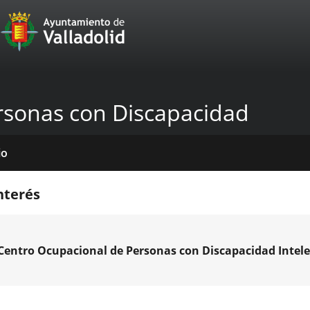
Portal
Saltar al contenido
Web
del
Ayuntamiento
rsonas con Discapacidad
de
Valladolid
io
icios
tros
das
mativas
licaciones
cias
nterés
venciones
Centro Ocupacional de Personas con Discapacidad Intele