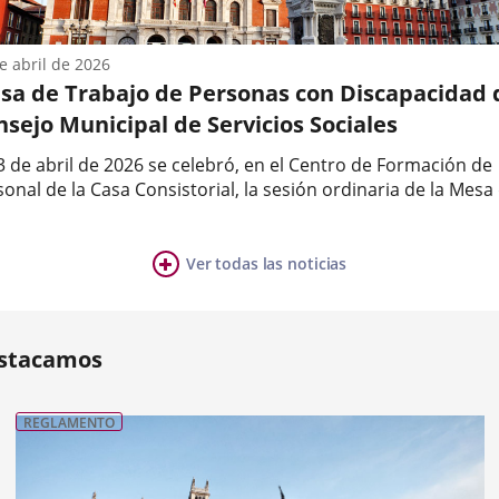
e abril de 2026
sa de Trabajo de Personas con Discapacidad 
sejo Municipal de Servicios Sociales
3 de abril de 2026 se celebró, en el Centro de Formación de
onal de la Casa Consistorial, la sesión ordinaria de la Mesa
bajo de Personas con Discapacidad del Consejo Municipal d
a
icios Sociales, presidida por el concejal de Personas Mayore
Ver todas las noticias
ia
mero
ositivas:
stacamos
REGLAMENTO
nterior