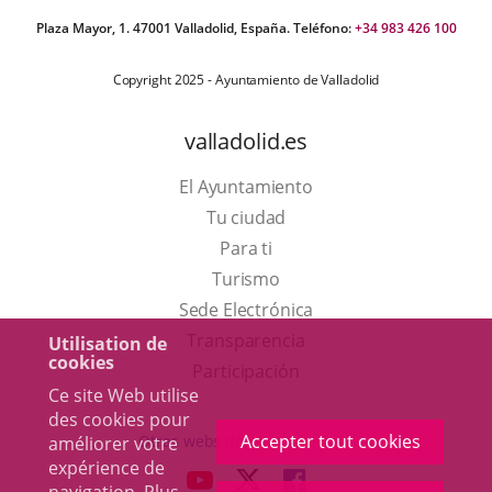
Plaza Mayor, 1. 47001 Valladolid, España. Teléfono:
+34 983 426 100
Copyright 2025 - Ayuntamiento de Valladolid
valladolid.es
El Ayuntamiento
Tu ciudad
Para ti
Este
Turismo
enlace
Enlace
Sede Electrónica
se
a
Transparencia
Utilisation de
cookies
abrirá
una
Participación
Ce site Web utilise
en
aplicación
des cookies pour
una
externa.
Accepter tout cookies
Otras webs del ayuntamiento
améliorer votre
ventana
expérience de
aderSocial
ENLACE
ENLACE
ENLACE