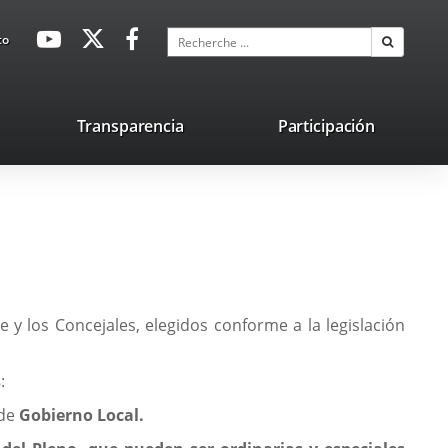
avaHeaderSocial
Enlace
Enlace
Enlace
Recherche
to
Recherch
a
a
a
una
una
una
aplicación
aplicación
aplicación
lace
Transparencia
Participación
externa.
externa.
externa.
na
licación
terna.
 y los Concejales, elegidos conforme a la legislación
s
:
 de
Gobierno Local.