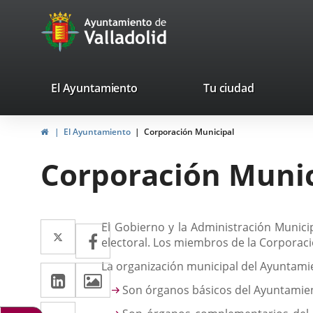
Portal
Saltar al contenido
avaTop
Web
del
Ayuntamiento
valladolid.es
El Ayuntamiento
Tu ciudad
de
Inicio
El Ayuntamiento
Corporación Municipal
Valladolid
Corporación Munic
Descripción
Twitter
Enlace
El Gobierno y la Administración Municip
Facebook
Enlace
electoral. Los miembros de la Corporaci
a
a
La organización municipal del Ayuntami
LinkedIn
Enlace
Imágenes
una
una
Son órganos básicos del Ayuntamie
a
aplicación
aplicación