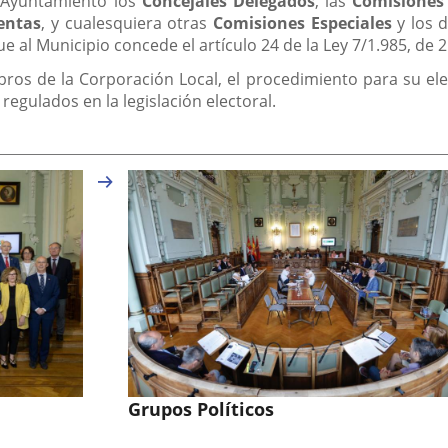
 Ayuntamiento los
Concejales Delegados
, las
Comisiones 
entas
, y cualesquiera otras
Comisiones Especiales
y los 
 al Municipio concede el artículo 24 de la Ley 7/1.985, de 2 
os de la Corporación Local, el procedimiento para su ele
 regulados en la legislación electoral.
Grupos Políticos
El