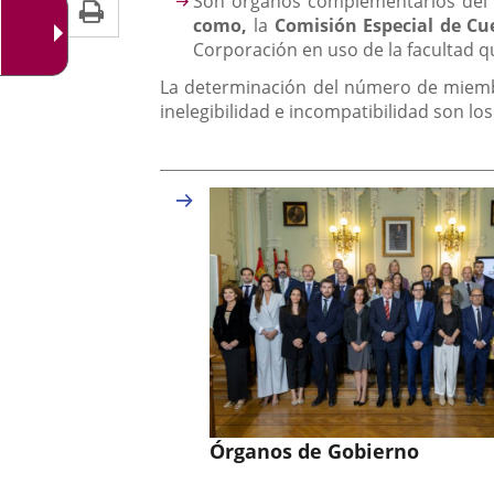
Imprimir
Son órganos complementarios del
una
externa.
externa.
como,
la
Comisión Especial de Cu
aplicación
Corporación en uso de la facultad que
externa.
La determinación del número de miembr
inelegibilidad e incompatibilidad son los
Órganos de Gobierno
El