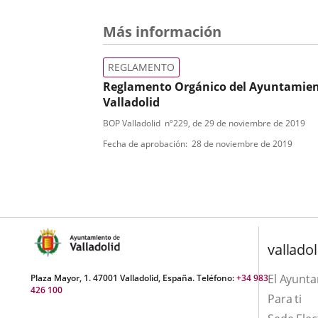
Alcalde
y
Más información
sus
Delegaciones,
REGLAMENTO
Pleno
Reglamento Orgánico del Ayuntamien
y
Valladolid
Junta
de
Tipo
Referencia
BOP Valladolid
nº
229
, de 29 de noviembre de 2019
Deroga
Gobierno
boletin
de
el
Fecha de aprobación
28 de noviembre de 2019
"Reglamento
normativa
Orgánico
del
Ayuntamiento
de
Valladolid"
aprobado
valladol
mediante
acuerdos
El Ayunt
Plaza Mayor, 1. 47001 Valladolid, España. Teléfono:
+34 983
plenarios
426 100
Para ti
de
2