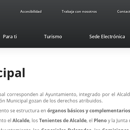
Accesibilidad
Trabaja con nosotros
Contac
Este
En
Para ti
Turismo
Sede Electrónica
enlace
a
se
u
abrirá
ap
en
ex
ipal
una
ventana
nueva.
al corresponden al Ayuntamiento, integrado por el Alcalde
ón Municipal gozan de los derechos atribuidos.
ento se estructura en
órganos básicos y complementario
nto el
Alcalde
, los
Tenientes de Alcalde
, el
Pleno
y la Junta