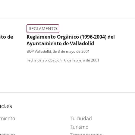
Reglamento
Orgánico
del
Ayuntamiento
de
REGLAMENTO
Valladolid
to de
Reglamento Orgánico (1996-2004) del
establece
Ayuntamiento de Valladolid
que
Normativa
Tipo
Referencia
BOP Valladolid
, de 3 de mayo de 2001
a
boletin
con
de
Fecha de aprobación
6 de febrero de 2001
efectos
modificaciones:
normativa
de
Aprobación
su
Ayuntamiento
actuación
Pleno
corporativa,
del
12-
los
6-
Concejales
id.es
1996
se
inicial,
integrarán
31-
amiento
Tu ciudad
en
7-
Este
Turismo
los
1996
Grupos
Enlace
enlace