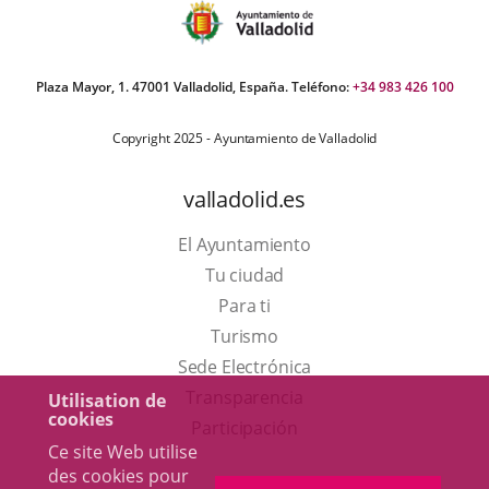
(LSE)
Plaza Mayor, 1. 47001 Valladolid, España. Teléfono:
+34 983 426 100
Copyright 2025 - Ayuntamiento de Valladolid
valladolid.es
El Ayuntamiento
Tu ciudad
Para ti
Este
Turismo
enlace
Enlace
Sede Electrónica
se
a
Transparencia
Utilisation de
cookies
abrirá
una
Participación
Ce site Web utilise
en
aplicación
des cookies pour
una
externa.