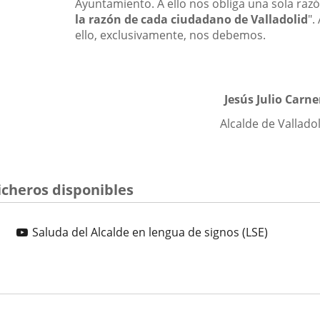
Ayuntamiento. A ello nos obliga una sola razó
la razón de cada ciudadano de Valladolid
".
ello, exclusivamente, nos debemos.
Jesús Julio Carne
Alcalde de Vallado
Lire
la
icheros disponibles
vidéo
Saluda
Enlace
Saluda del Alcalde en lengua de signos (LSE)
del
a
Alcalde
una
en
aplicació
lengua
externa.
de
signos