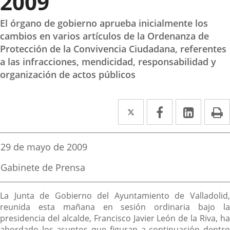
2009
El órgano de gobierno aprueba inicialmente los
cambios en varios artículos de la Ordenanza de
Protección de la Convivencia Ciudadana, referentes
a las infracciones, mendicidad, responsabilidad y
organización de actos públicos
Twitter
Enlace
Facebook
Enlace
Linked
Enlace
P
a
a
a
una
una
una
Fecha
29 de mayo de 2009
de
aplicación
aplicación
aplica
la
Fuente
Gabinete de Prensa
noticia
externa.
externa.
extern
de
la
Descripción
noticia
La Junta de Gobierno del Ayuntamiento de Valladolid,
reunida esta mañana en sesión ordinaria bajo la
presidencia del alcalde, Francisco Javier León de la Riva, ha
abordado los asuntos que figuran a continuación dentro