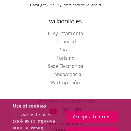
Copyright 2025 - Ayuntamiento de Valladolid
valladolid.es
El Ayuntamiento
Tu ciudad
Para ti
This
Turismo
link
Link
Sede Electrónica
will
to
Transparencia
open
external
Participación
in
application.
a
Otras webs del ayuntamiento
Use of cookies
pop-
aderSocial
LINK
LINK
LINK
This website uses
up
Accept all cookies
TO
TO
TO
cookies to improve
window.
ACCESIBILIDAD
EXTERNAL
EXTERNAL
EXTERNAL
your browsing
MAPA WEB