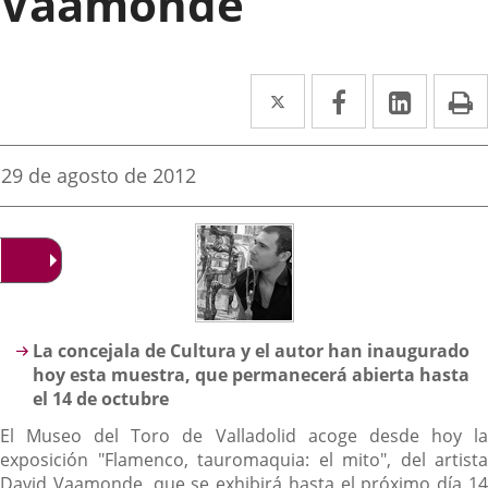
Vaamonde
Twitter
Enlace
Facebook
Enlace
Linked
Enlace
P
a
a
a
una
una
una
Fecha
29 de agosto de 2012
de
aplicación
aplicación
aplica
la
noticia
externa.
externa.
extern
Descripción
La concejala de Cultura y el autor han inaugurado
hoy esta muestra, que permanecerá abierta hasta
el 14 de octubre
El Museo del Toro de Valladolid acoge desde hoy la
exposición "Flamenco, tauromaquia: el mito", del artista
David Vaamonde, que se exhibirá hasta el próximo día 14