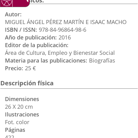
Datos básicos
aplicación
aplicación
aplica
Autor
externa.
externa.
extern
MIGUEL ÁNGEL PÉREZ MARTÍN E ISAAC MACHO
ISBN / ISSN
978-84-96864-98-6
Año de publicación
2016
Editor de la publicación
Área de Cultura, Empleo y Bienestar Social
Materia para las publicaciones
Biografías
Precio
25 €
Descripción física
Dimensiones
26 X 20 cm
Ilustraciones
Fot. color
Páginas
422