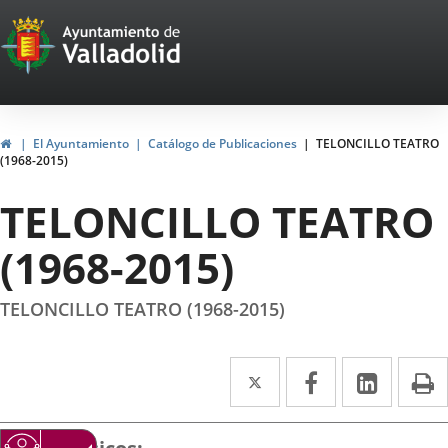
Portal
Jump to content
Web
del
Ayuntamiento
Home
El Ayuntamiento
Catálogo de Publicaciones
TELONCILLO TEATRO
(1968-2015)
de
TELONCILLO TEATRO
Valladolid
(1968-2015)
TELONCILLO TEATRO (1968-2015)
Twitter
Enlace
Facebook
Enlace
Linked
Enlace
P
a
a
a
una
una
una