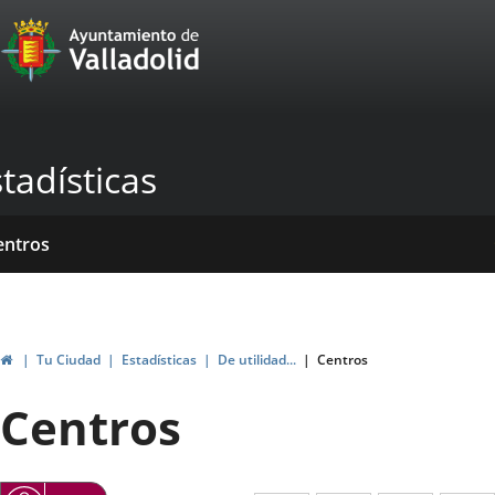
Portal
Jump to content
Web
del
Ayuntamiento
tadísticas
de
Valladolid
ome
rvicios
entros
ormativas
blicaciones
ticias
Home
Tu Ciudad
Estadísticas
De utilidad...
Centros
Centros