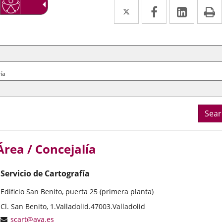
Twitter
Enlace
Facebook
Enlace
Linked
Enlace
P
a
a
a
arch
ral
una
una
una
ria
aplicación
aplicación
aplica
externa.
externa.
extern
ía
Sear
Área / Concejalía
Servicio de Cartografía
Edificio San Benito, puerta 25 (primera planta)
Postal
Cl. San Benito, 1.
Valladolid.
47003.
Valladolid
address
Email
scart@ava.es