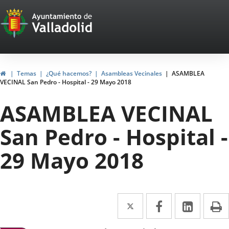
Portal
Jump to content
Web
del
Ayuntamiento
Home
Temas
¿Qué hacemos?
Asambleas Vecinales
ASAMBLEA
VECINAL San Pedro - Hospital - 29 Mayo 2018
de
ASAMBLEA VECINAL
Valladolid
San Pedro - Hospital -
29 Mayo 2018
Twitter
Enlace
Facebook
Enlace
Linked
Enlace
P
a
a
a