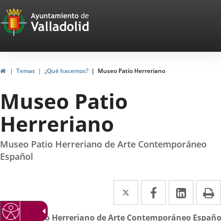
Portal
Jump to content
Web
del
Ayuntamiento
Home
Temas
¿Qué hacemos?
Museo Patio Herreriano
de
Museo Patio
Valladolid
Herreriano
Museo Patio Herreriano de Arte Contemporáneo
Español
Twitter
Enlace
Facebook
Enlace
Linked
Enlace
P
a
a
a
escripción
l
Museo Patio Herreriano de Arte Contemporáneo Españo