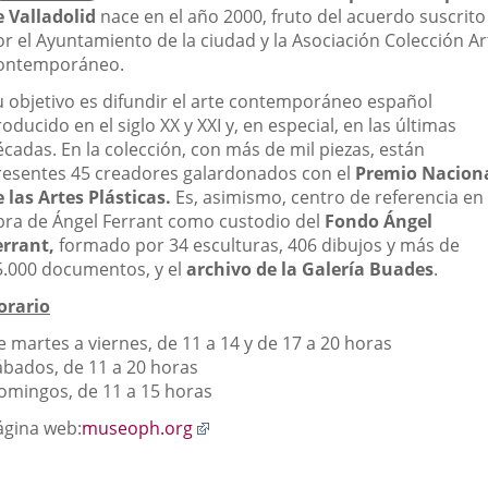
una
una
una
e Valladolid
nace en el año 2000, fruto del acuerdo suscrito
aplicación
aplicación
aplica
or el Ayuntamiento de la ciudad y la Asociación Colección Ar
ontemporáneo.
externa.
externa.
extern
u objetivo es difundir el arte contemporáneo español
oducido en el siglo XX y XXI y, en especial, en las últimas
cadas. En la colección, con más de mil piezas, están
resentes 45
creadores galardonados con el
Premio Nacion
e las Artes Plásticas.
Es, asimismo, centro de referencia en 
bra de Ángel Ferrant como custodio del
Fondo Ángel
errant,
f
ormado por 34 esculturas, 406 dibujos y más de
5.000 documentos, y el
archivo de la Galería Buades
.
orario
 martes a viernes, de 11 a 14 y de 17 a 20 horas
ábados, de 11 a 20 horas
omingos, de 11 a 15 horas
Enlace
ágina web:
museoph.org
a
una