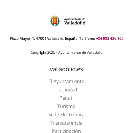
aplicación
externa.
Plaza Mayor, 1. 47001 Valladolid, España. Teléfono:
+34 983 426 100
Copyright 2025 - Ayuntamiento de Valladolid
valladolid.es
El Ayuntamiento
Tu ciudad
Para ti
This
Turismo
link
Link
Sede Electrónica
will
to
Transparencia
open
external
Participación