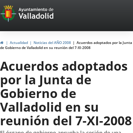
Portal
Saltar al contenido
Web
del
Ayuntamiento
Inicio
Actualidad
Noticias del AÑO 2008
Acuerdos adoptados por la Junta
de Gobierno de Valladolid en su reunión del 7-XI-2008
de
Acuerdos adoptados
Valladolid
por la Junta de
Gobierno de
Valladolid en su
reunión del 7-XI-2008
El órgano de gobierno aprueba la cesión de una