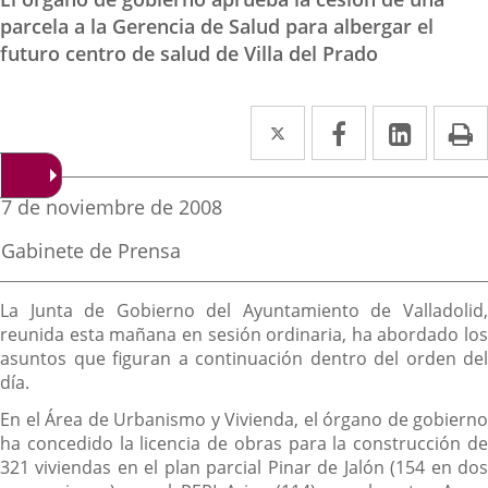
parcela a la Gerencia de Salud para albergar el
futuro centro de salud de Villa del Prado
Twitter
Enlace
Facebook
Enlace
Linke
Enlace
I
a
a
a
una
una
una
Fecha
7 de noviembre de 2008
de
aplicación
aplicación
aplica
la
Fuente
Gabinete de Prensa
noticia
externa.
externa.
extern
de
la
Descripción
noticia
La Junta de Gobierno del Ayuntamiento de Valladolid,
reunida esta mañana en sesión ordinaria, ha abordado los
asuntos que figuran a continuación dentro del orden del
día.
En el Área de Urbanismo y Vivienda, el órgano de gobierno
ha concedido la licencia de obras para la construcción de
321 viviendas en el plan parcial Pinar de Jalón (154 en dos