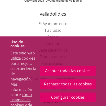
Copyright 2025 - Ayuntamiento de Valladolid
valladolid.es
El Ayuntamiento
Tu ciudad
Para ti
Uso de
Este
Turismo
cookies
enlace
Enlace
Sede Electrónica
Este sitio web
se
a
Transparencia
utiliza cookies
abrirá
una
para mejorar
Participación
su experiencia
en
aplicación
Aceptar todas las cookies
de
una
externa.
Otras webs del ayuntamiento
navegación.
ventana
Rechazar todas las cookies
Más
aderSocial
ENLACE
ENLACE
ENLACE
información
nueva.
A
A
A
sobre
cómo
ACCESIBILIDAD
Configurar cookies
UNA
UNA
UNA
usamos las
MAPA WEB
APLICACIÓN
APLICACIÓN
APLICACIÓN
cookies y de