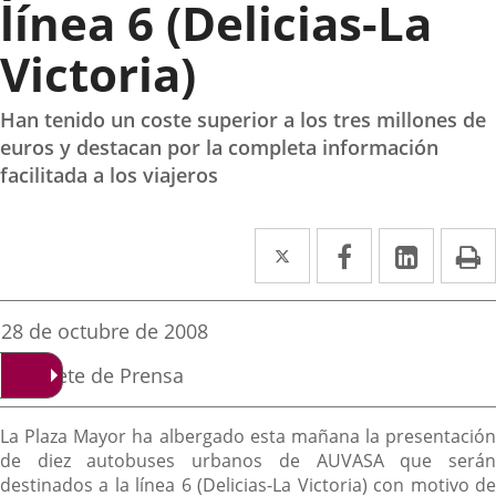
línea 6 (Delicias-La
Victoria)
Han tenido un coste superior a los tres millones de
euros y destacan por la completa información
facilitada a los viajeros
Twitter
Enlace
Facebook
Enlace
Linke
Enlace
I
a
a
a
una
una
una
Fecha
28 de octubre de 2008
de
aplicación
aplicación
aplica
la
Fuente
Gabinete de Prensa
noticia
externa.
externa.
extern
de
la
Descripción
noticia
La Plaza Mayor ha albergado esta mañana la presentación
de diez autobuses urbanos de AUVASA que serán
destinados a la línea 6 (Delicias-La Victoria) con motivo de