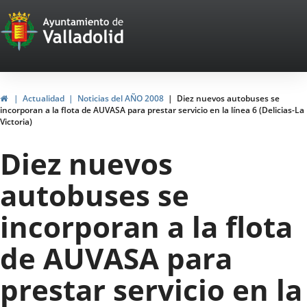
Portal
Saltar al contenido
Web
del
Ayuntamiento
Inicio
Actualidad
Noticias del AÑO 2008
Diez nuevos autobuses se
incorporan a la flota de AUVASA para prestar servicio en la línea 6 (Delicias-La
de
Victoria)
Valladolid
Diez nuevos
autobuses se
incorporan a la flota
de AUVASA para
prestar servicio en la