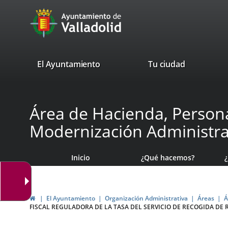
Portal
Saltar al contenido
avaTop
Web
del
Ayuntamiento
valladolid.es
El Ayuntamiento
Tu ciudad
de
Valladolid
Área de Hacienda, Persona
Modernización Administra
Inicio
¿Qué hacemos?
Inicio
El Ayuntamiento
Organización Administrativa
Áreas
Á
FISCAL REGULADORA DE LA TASA DEL SERVICIO DE RECOGIDA DE 