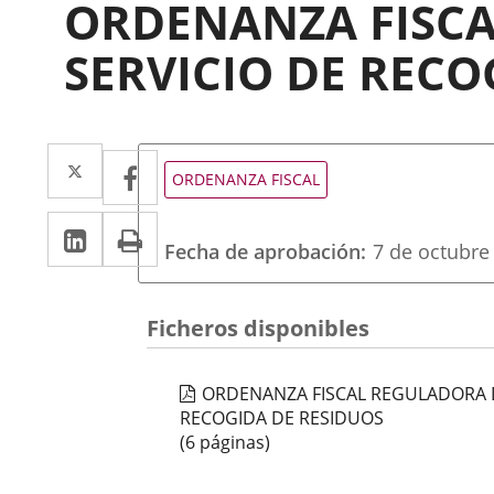
ORDENANZA FISCA
SERVICIO DE RECO
Twitter
Enlace
Facebook
Enlace
Tipo
ORDENANZA FISCAL
de
a
a
normativa
LinkedIn
Enlace
Imprimir
una
una
Fecha de aprobación
7 de octubre
a
aplicación
aplicación
una
externa.
externa.
Ficheros disponibles
aplicación
externa.
ORDENANZA FISCAL REGULADORA DE
RECOGIDA DE RESIDUOS
(6 páginas)