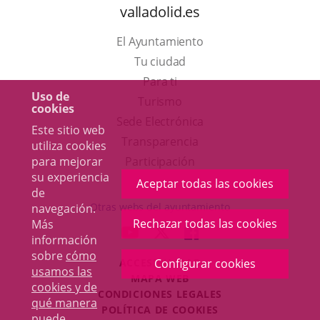
valladolid.es
El Ayuntamiento
Tu ciudad
Para ti
Uso de
Este
Turismo
cookies
enlace
Enlace
Sede Electrónica
Este sitio web
se
a
Transparencia
utiliza cookies
abrirá
una
Participación
para mejorar
su experiencia
en
aplicación
Aceptar todas las cookies
de
una
externa.
Otras webs del ayuntamiento
navegación.
ventana
Rechazar todas las cookies
Más
aderSocial
ENLACE
ENLACE
ENLACE
información
nueva.
A
A
A
sobre
cómo
ACCESIBILIDAD
Configurar cookies
UNA
UNA
UNA
usamos las
MAPA WEB
APLICACIÓN
APLICACIÓN
APLICACIÓN
cookies y de
r
CONDICIONES LEGALES
EXTERNA.
EXTERNA.
EXTERNA.
qué manera
POLÍTICA DE COOKIES
puede