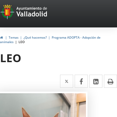
Portal
Saltar al contenido
Web
del
Ayuntamiento
Inicio
Temas
¿Qué hacemos?
Programa ADOPTA - Adopción de
animales
LEO
de
LEO
Valladolid
Twitter
Enlace
Facebook
Enlace
Linke
Enlace
I
a
a
a
una
una
una
aplicación
aplicación
aplica
externa.
externa.
extern