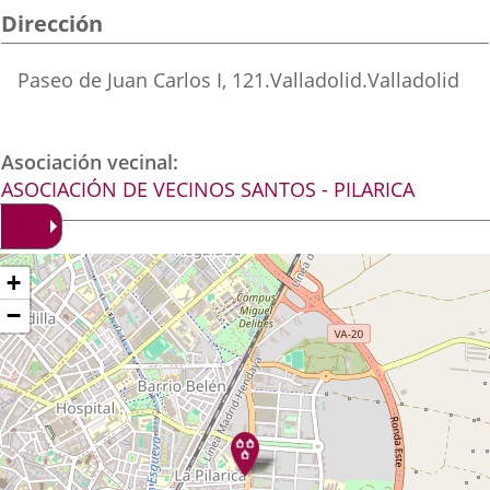
una
una
una
Dirección
aplicación
aplicación
aplica
Dirección
Paseo de Juan Carlos I, 121.
Valladolid.
Valladolid
externa.
externa.
extern
postal
Asociación vecinal
ASOCIACIÓN DE VECINOS SANTOS - PILARICA
Dónde
ltar
+
apa
stamos?
−