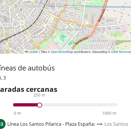
Leaflet
|
Tiles ©
OpenStreetMap
contributors. Geocoding ©
OSM Nominat
íneas de autobús
3
,
3
aradas cercanas
250 m
0 m
1000 m
33
Línea
Los Santos Pilarica - Plaza España
:
Los Santos