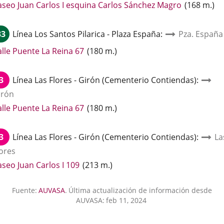
Enlace
aseo Juan Carlos I esquina Carlos Sánchez Magro
(
168
m.
)
a
una
33
Línea
Los Santos Pilarica - Plaza España
:
Pza. España
aplicación
externa.
Enlace
alle Puente La Reina 67
(
180
m.
)
a
una
3
Línea
Las Flores - Girón (Cementerio Contiendas)
:
aplicación
irón
externa.
Enlace
alle Puente La Reina 67
(
180
m.
)
a
una
3
Línea
Las Flores - Girón (Cementerio Contiendas)
:
La
aplicación
lores
externa.
Enlace
aseo Juan Carlos I 109
(
213
m.
)
a
una
Fuente:
AUVASA
.
Última actualización de información desde
aplicación
AUVASA:
feb 11, 2024
externa.