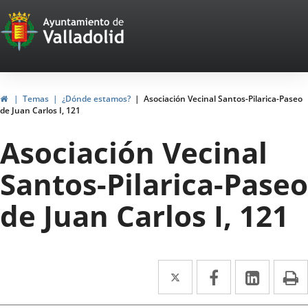
Portal
Saltar al contenido
Web
del
Ayuntamiento
Inicio
Temas
¿Dónde estamos?
Asociación Vecinal Santos-Pilarica-Paseo
de Juan Carlos I, 121
de
Asociación Vecinal
Valladolid
Santos-Pilarica-Paseo
de Juan Carlos I, 121
Twitter
Enlace
Facebook
Enlace
Linke
Enlace
I
a
a
a