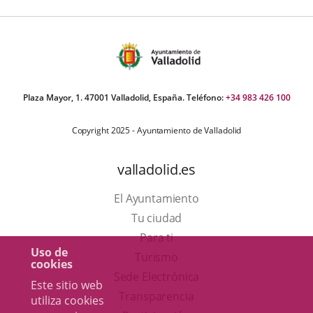
Plaza Mayor, 1. 47001 Valladolid, España. Teléfono:
+34 983 426 100
Copyright 2025 - Ayuntamiento de Valladolid
valladolid.es
El Ayuntamiento
Tu ciudad
Para ti
Uso de
Este
Turismo
cookies
enlace
Enlace
Sede Electrónica
Este sitio web
se
a
Transparencia
utiliza cookies