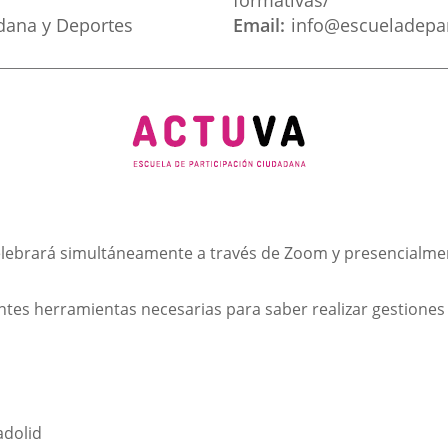
formativas/
adana y Deportes
Email
info@escueladepar
 celebrará simultáneamente a través de Zoom y presencialme
entes herramientas necesarias para saber realizar gestione
adolid