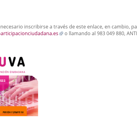
 necesario inscribirse a través de este enlace, en cambio, p
Enlace
articipacionciudadana.es
o llamando al 983 049 880,
ANTE
a
una
aplicación
externa.