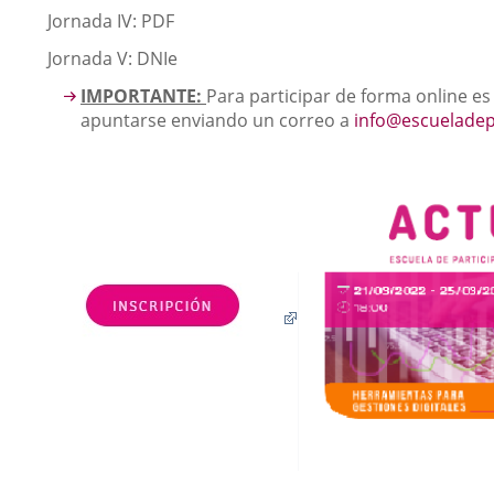
Jornada IV: PDF
Jornada V: DNIe
IMPORTANTE:
Para participar de forma online es
apuntarse enviando un correo a
info@escueladep
Enlace
a
una
aplicación
externa.