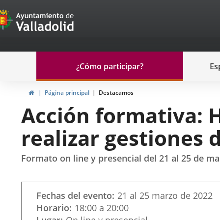
Portal
Jump to content
de
Participación
Menu
¿Cómo participar?
Es
navegación
Participación
Home
Página principal
Destacamos
Acción formativa: 
realizar gestiones d
Formato on line y presencial del 21 al 25 de m
Datos
Fechas del evento
21
al
25
marzo
de 2022
del
Horario
18:00 a 20:00
evento