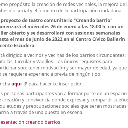
omo propósito la creación de redes vecinales, la mejora de l
ohesión social y el fomento de la participación ciudadana.
l proyecto de teatro comunitario "Creando barrio"
omenzará el miércoles 26 de enero a las 18:00 h, con un
aller abierto y se desarrollará con sesiones semanales
asta el mes de junio de 2022,en el Centro Cívico Bailarín
icente Escudero.
tá dirigido a vecinos y vecinas de los barrios circundantes:
tallas, Circular y Vadillos. Los únicos requisitos para
articipar son: tener motivación y ser mayor de edad, ya que
o se requiere experiencia previa de ningún tipo.
Enlace
incha
aqui
para hacer tu inscripción .
a
as personas participantes van a formar parte de un espacio
una
e creación y convivencia donde expresar y compartir sueño
aplicación
nquietudes y preocupaciones sociales que serán mostradas 
externa.
arrio a través de una puesta en escena.
Enlace
resentación creando barrios