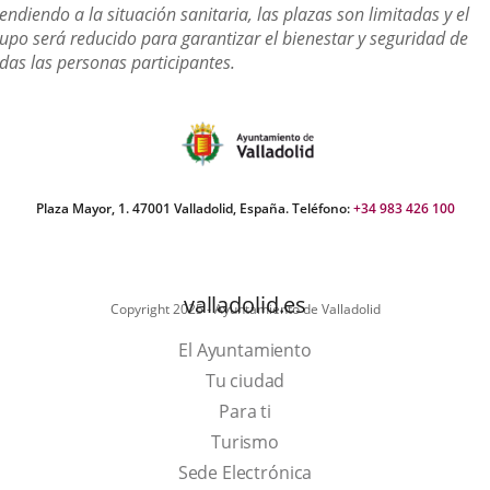
a
endiendo a la situación sanitaria, las plazas son limitadas y el
una
upo será reducido para garantizar el bienestar y seguridad de
aplicación
das las personas participantes.
externa.
Plaza Mayor, 1. 47001 Valladolid, España. Teléfono:
+34 983 426 100
valladolid.es
Copyright 2025 - Ayuntamiento de Valladolid
El Ayuntamiento
Tu ciudad
Para ti
This
Turismo
link
Link
Sede Electrónica