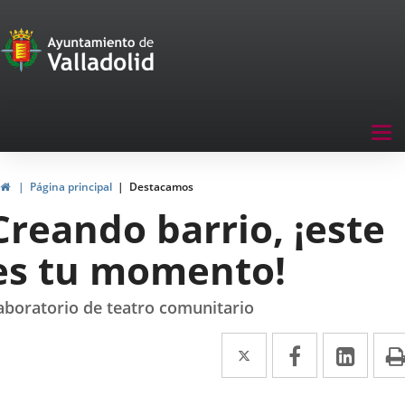
Portal
Jump to content
de
Participación
Menu
Tog
navegación
nav
Participación
Home
Página principal
Destacamos
Creando barrio, ¡este
es tu momento!
aboratorio de teatro comunitario
Twitter
Enlace
Facebook
Enlace
Link
Enla
a
a
a