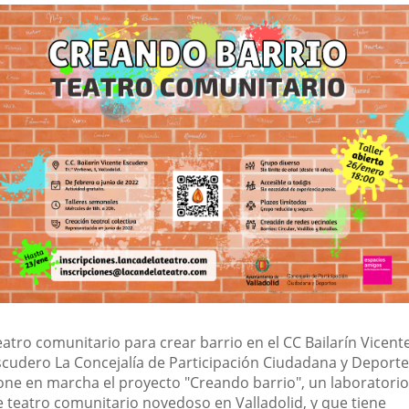
una
una
una
escripción
aplicación
aplicación
aplic
externa.
externa.
exte
eatro comunitario para crear barrio en el CC Bailarín Vicent
scudero La Concejalía de Participación Ciudadana y Deport
one en marcha el proyecto "Creando barrio", un laboratorio
e teatro comunitario novedoso en Valladolid, y que tiene