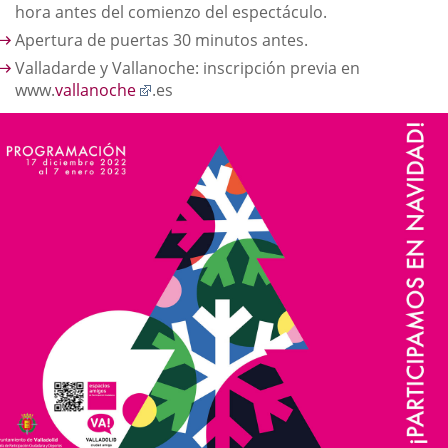
hora antes del comienzo del espectáculo.
Apertura de puertas 30 minutos antes.
Valladarde y Vallanoche: inscripción previa en
Enlace
www.
vallanoche
.es
a
una
aplicación
externa.