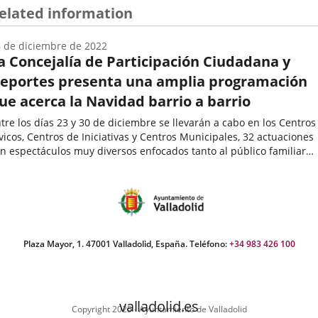
elated information
 de diciembre de 2022
a Concejalía de Participación Ciudadana y
eportes presenta una amplia programación
ue acerca la Navidad barrio a barrio
tre los días 23 y 30 de diciembre se llevarán a cabo en los Centros
vicos, Centros de Iniciativas y Centros Municipales, 32 actuaciones
n espectáculos muy diversos enfocados tanto al público familiar
mo a público adulto: teatro, magia, marionetas, canciones...
echa
e
oticia
Plaza Mayor, 1. 47001 Valladolid, España. Teléfono:
+34 983 426 100
valladolid.es
Copyright 2025 - Ayuntamiento de Valladolid