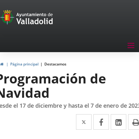
Portal
Jump to content
de
Participación
Menu
Tog
navegación
nav
Participación
Home
Página principal
Destacamos
Programación de
Navidad
esde el 17 de diciembre y hasta el 7 de enero de 202
Twitter
Enlace
Facebook
Enlace
Link
Enla
a
a
a