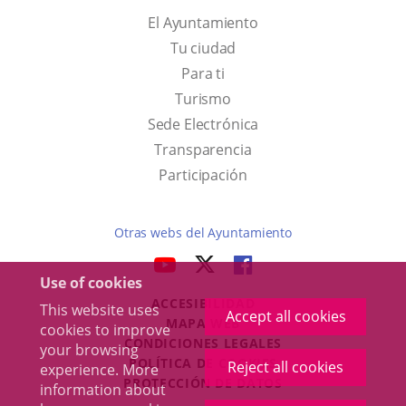
El Ayuntamiento
Tu ciudad
Para ti
This
Turismo
link
Link
Sede Electrónica
will
to
Transparencia
open
external
Participación
in
application.
a
Otras webs del Ayuntamiento
pop-
aderSocial
LINK
LINK
LINK
up
Use of cookies
TO
TO
TO
window.
ACCESIBILIDAD
EXTERNAL
EXTERNAL
EXTERNAL
This website uses
Accept all cookies
MAPA WEB
cookies to improve
APPLICATION.
APPLICATION.
APPLICATION.
r
CONDICIONES LEGALES
your browsing
POLÍTICA DE COOKIES
Reject all cookies
experience. More
PROTECCIÓN DE DATOS
information about