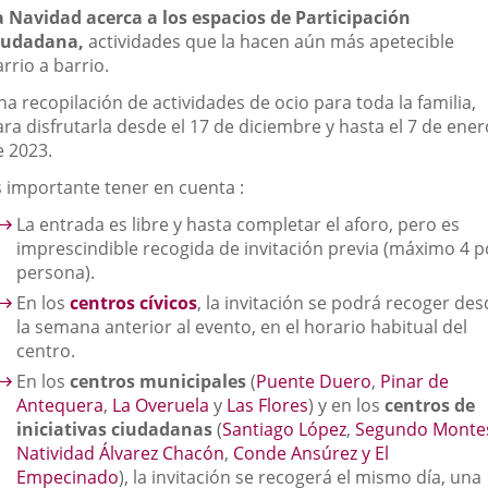
una
una
una
escripción
a Navidad acerca a los espacios de Participación
aplicación
aplicación
aplic
iudadana,
actividades que la hacen aún más apetecible
rrio a barrio.
externa.
externa.
exte
a recopilación de actividades de ocio para toda la familia,
ra disfrutarla desde el 17 de diciembre y hasta el 7 de ener
e 2023.
s importante tener en cuenta :
La entrada es libre y hasta completar el aforo, pero es
imprescindible recogida de invitación previa (máximo 4 p
persona).
En los
centros cívicos
, la invitación se podrá recoger de
la semana anterior al evento, en el horario habitual del
centro.
En los
centros municipales
(
Puente Duero
,
Pinar de
Antequera
,
La Overuela
y
Las Flores
) y en los
centros de
iniciativas ciudadanas
(
Santiago López
,
Segundo Monte
Natividad Álvarez Chacón
,
Conde Ansúrez
y El
Empecinado
), la invitación se recogerá el mismo día, una