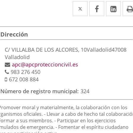
Twitter
Enlace
Facebook
Enlace
Link
Enla
a
a
a
una
una
una
Dirección
aplicación
aplicación
aplic
externa.
externa.
exte
Dirección
C/ VILLALBA DE LOS ALCORES, 10
Valladolid
47008
postal
Valladolid
Dirección
apc@apcproteccioncivil.es
Teléfonos
de
983 276 450
Móvil
correo
672 008 884
electrónico
Número de registro municipal
324
inalidad
 Promover moral y materialmente, la colaboración con los
e
ganismos oficiales. - Llevar a cabo de hecho tal colaboració
Formar a sus miembros. - Participar en los ejercicios
a
imulados de emergencia. - Fomentar el espíritu ciudadano
sociación