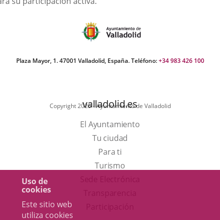
ra su participación activa.
Plaza Mayor, 1. 47001 Valladolid, España. Teléfono:
+34 983 426 100
valladolid.es
Copyright 2025 - Ayuntamiento de Valladolid
El Ayuntamiento
Tu ciudad
Para ti
Este
Turismo
enlace
Enlace
Sede Electrónica
Uso de
cookies
se
a
Transparencia
Este sitio web
abrirá
una
Participación
utiliza cookies