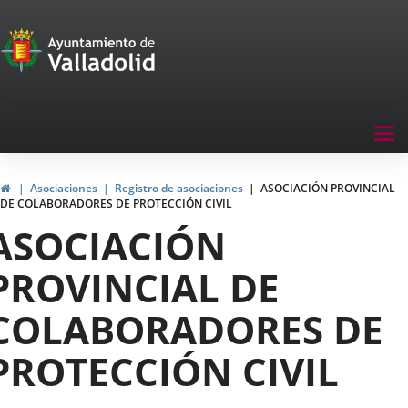
Portal
Saltar al contenido
de
Participación
Menu
Tog
navegación
nav
Participación
Inicio
Asociaciones
Registro de asociaciones
ASOCIACIÓN PROVINCIAL
DE COLABORADORES DE PROTECCIÓN CIVIL
ASOCIACIÓN
PROVINCIAL DE
COLABORADORES DE
PROTECCIÓN CIVIL