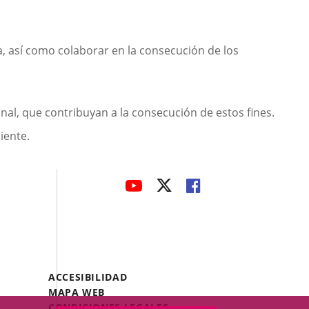
a, así como colaborar en la consecución de los
onal, que contribuyan a la consecución de estos fines.
iente.
avaHeaderSocial
ENLACE
ENLACE
ENLACE
A
A
A
UNA
UNA
UNA
APLICACIÓN
APLICACIÓN
APLICACIÓN
EXTERNA.
EXTERNA.
EXTERNA.
Menú
ACCESIBILIDAD
Legal
MAPA WEB
Footer
CONDICIONES LEGALES