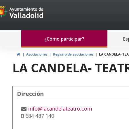
Portal
Saltar al contenido
de
Participación
Menu
¿Cómo participar?
Es
navegación
Participación
Inicio
Asociaciones
Registro de asociaciones
LA CANDELA- TE
LA CANDELA- TEA
Dirección
Dirección
Dirección
info@lacandelateatro.com
postal
Móvil
de
684 487 140
correo