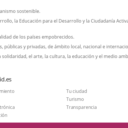
banismo sostenible.
rollo, la Educación para el Desarrollo y la Ciudadanía Activ
realidad de los países empobrecidos.
, públicas y privadas, de ámbito local, nacional e internaci
a solidaridad, el arte, la cultura, la educación y el medio amb
id.es
amiento
Tu ciudad
Este
Turismo
Enlace
enlace
trónica
Transparencia
a
se
ción
una
abrirá