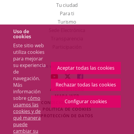
Tu ciudad
Para ti
Este
Turismo
enlace
Enlace
Sede Electrónica
Uso de
cookies
se
a
Transparencia
Este sitio web
abrirá
una
Participación
utiliza cookies
en
aplicación
para mejorar
una
externa.
su experiencia
Otras webs del Ayuntamiento
Aceptar todas las cookies
de
ventana
aderSocial
ENLACE
ENLACE
ENLACE
navegación.
nueva.
A
A
A
Rechazar todas las cookies
Más
ACCESIBILIDAD
UNA
UNA
UNA
información
MAPA WEB
sobre
cómo
APLICACIÓN
APLICACIÓN
APLICACIÓN
Configurar cookies
r
CONDICIONES LEGALES
usamos las
EXTERNA.
EXTERNA.
EXTERNA.
POLÍTICA DE COOKIES
cookies y de
PROTECCIÓN DE DATOS
qué manera
puede
cambiar su