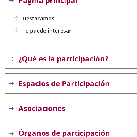
Página principal
aplicación
aplicación
aplic
externa.
externa.
exte
Destacamos
Te puede interesar
¿Qué es la participación?
Espacios de Participación
Asociaciones
Órganos de participación