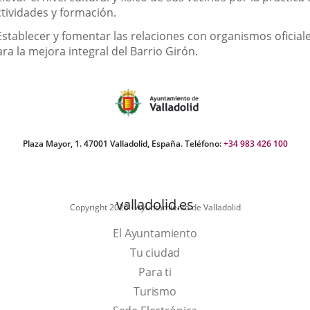
ctividades y formación.
 Establecer y fomentar las relaciones con organismos oficial
ra la mejora integral del Barrio Girón.
Plaza Mayor, 1. 47001 Valladolid, España. Teléfono:
+34 983 426 100
valladolid.es
Copyright 2025 - Ayuntamiento de Valladolid
El Ayuntamiento
Tu ciudad
Para ti
Este
Turismo