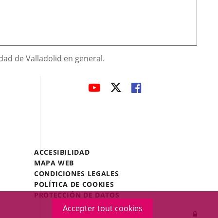
dad de Valladolid en general.
avaHeaderSocial
ENLACE
ENLACE
ENLACE
A
A
A
UNA
UNA
UNA
APLICACIÓN
APLICACIÓN
APLICACIÓN
EXTERNA.
EXTERNA.
EXTERNA.
Menú
ACCESIBILIDAD
Legal
MAPA WEB
Footer
CONDICIONES LEGALES
POLÍTICA DE COOKIES
PROTECCIÓN DE DATOS
Accepter tout cookies
Inicia