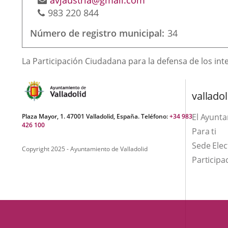
avjaustria@gmail.com
Téléphones
de
983 220 844
courrier
Número de registro municipal
34
électronique
Finalidad
La Participación Ciudadana para la defensa de los inte
de
la
valladol
asociación
El Ayunt
Plaza Mayor, 1. 47001 Valladolid, España. Teléfono:
+34 983
426 100
Para ti
Sede Elec
Copyright 2025 - Ayuntamiento de Valladolid
Participa