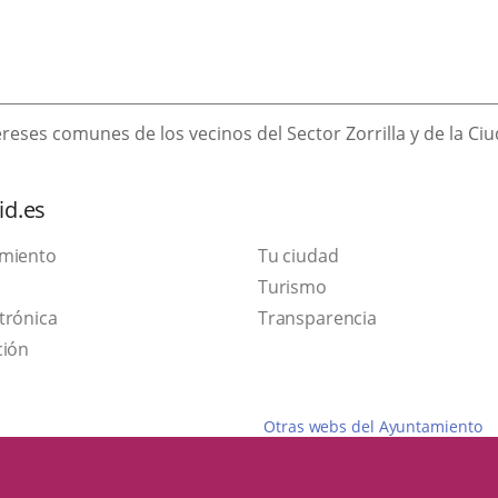
reses comunes de los vecinos del Sector Zorrilla y de la Ciu
id.es
amiento
Tu ciudad
Este
Turismo
Enlace
enlace
trónica
Transparencia
a
se
ción
una
abrirá
aplicación
en
Otras webs del Ayuntamiento
externa.
una
ventana