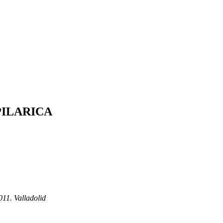
PILARICA
011.
Valladolid