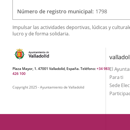
portable
courrier
électronique
Número de registro municipal
1798
Finalidad
Impulsar las actividades deportivas, lúdicas y cultural
de
lucro y de forma solidaria.
la
asociación
valladol
El Ayunt
Plaza Mayor, 1. 47001 Valladolid, España. Teléfono:
+34 983
426 100
Para ti
Sede Elec
Copyright 2025 - Ayuntamiento de Valladolid
Participa