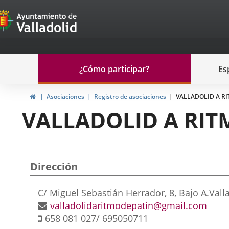
Portal
Saltar al contenido
de
Participación
Menu
¿Cómo participar?
Es
navegación
Participación
Inicio
Asociaciones
Registro de asociaciones
VALLADOLID A RI
VALLADOLID A RIT
Dirección
Adresse
C/ Miguel Sebastián Herrador, 8, Bajo A.
Vall
postale
Adresse
valladolidaritmodepatin@gmail.com
Téléphone
de
658 081 027/ 695050711