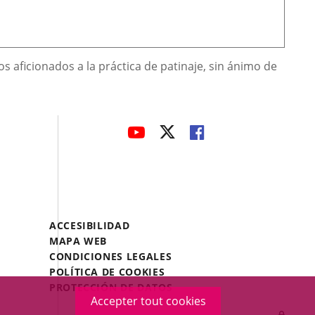
os aficionados a la práctica de patinaje, sin ánimo de
avaHeaderSocial
ENLACE
ENLACE
ENLACE
A
A
A
UNA
UNA
UNA
APLICACIÓN
APLICACIÓN
APLICACIÓN
EXTERNA.
EXTERNA.
EXTERNA.
Menú
ACCESIBILIDAD
Legal
MAPA WEB
Footer
CONDICIONES LEGALES
POLÍTICA DE COOKIES
PROTECCIÓN DE DATOS
Accepter tout cookies
Inicia