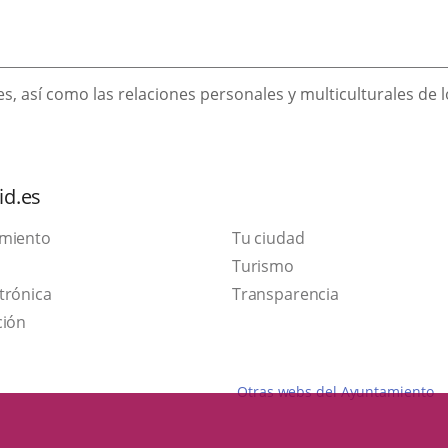
es, así como las relaciones personales y multiculturales de l
id.es
amiento
Tu ciudad
Este
Turismo
Enlace
enlace
trónica
Transparencia
a
se
ción
una
abrirá
aplicación
en
Otras webs del Ayuntamiento
externa.
una
ventana