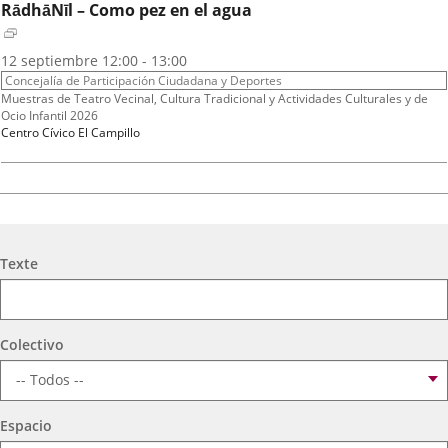
RādhāNīl – Como pez en el agua
Fechas
2026
12
septiembre
12:00 - 13:00
del
Organizador
Concejalía de Participación Ciudadana y Deportes
evento
de
Programa
Muestras de Teatro Vecinal, Cultura Tradicional y Actividades Culturales y de
actividad
Ocio Infantil 2026
Espacio
Centro Cívico El Campillo
A.T. VIRGEN DE LOS AGUADORES
Fechas
2026
16
septiembre
19:00 - 20:15
Recherche
del
Organizador
Texte
Concejalía de Participación Ciudadana y Deportes
evento
de
Programa
Muestras de Teatro Vecinal, Cultura Tradicional y Actividades Culturales y de
actividad
Ocio Infantil 2026
Espacio
Centro Cívico Científico José Antonio Valverde
Colectivo
TEATRO PARQUESOL
Espacio
Mujeres