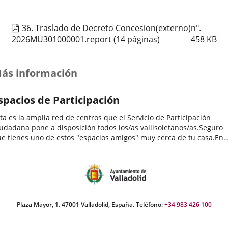
Organizador
Concejalía de Participación Ciudadana y Deportes
evento
de
Programa
Muestras de Teatro Vecinal, Cultura Tradicional y Actividades Culturales y de
actividad
Ocio Infantil 2026
36. Traslado de Decreto Concesion(externo)nº.
Espacio
Centro Cívico José María Luelmo
2026MU301000001.report
(14 páginas)
458
KB
Estarivel – Bebecuento: Mundo Caracol
ás información
Fechas
2026
26
septiembre
12:00 - 13:00
del
Organizador
Concejalía de Participación Ciudadana y Deportes
spacios de Participación
evento
de
Programa
Muestras de Teatro Vecinal, Cultura Tradicional y Actividades Culturales y de
actividad
Ocio Infantil 2026
ta es la amplia red de centros que el Servicio de Participación
Espacio
Centro Cívico Delicias
udadana pone a disposición todos los/as vallisoletanos/as.Seguro
e tienes uno de estos "espacios amigos" muy cerca de tu casa.En
los se desarrollan una enorme variedad de programas y
LIRICA DE CABEZON DE PISUERGA
tividades...
Fechas
2026
26
septiembre
19:00 - 20:15
del
Organizador
Concejalía de Participación Ciudadana y Deportes
evento
de
Programa
Muestras de Teatro Vecinal, Cultura Tradicional y Actividades Culturales y de
Plaza Mayor, 1. 47001 Valladolid, España. Teléfono:
+34 983 426 100
actividad
Ocio Infantil 2026
Espacio
Centro Cívico Canal de Castilla