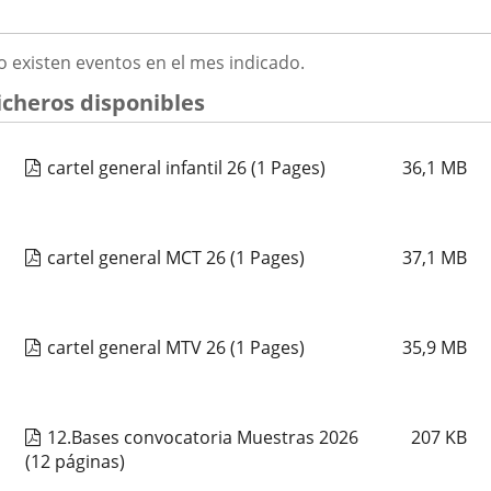
ATHENEA MUSICAL
2026
OÛT
o existen eventos en el mes indicado.
Fechas
2026
23
septiembre
19:00 - 20:15
026
del
Organizador
Concejalía de Participación Ciudadana y Deportes
icheros disponibles
evento
de
Programa
Muestras de Teatro Vecinal, Cultura Tradicional y Actividades Culturales y de
actividad
Ocio Infantil 2026
Espacio
Centro Cívico Pilarica
cartel general infantil 26
(1 Pages)
36,1
MB
CORO VOCES DEL PISUERGA
cartel general MCT 26
(1 Pages)
37,1
MB
Fechas
2026
25
septiembre
19:00 - 20:15
del
Organizador
Concejalía de Participación Ciudadana y Deportes
evento
de
Programa
Muestras de Teatro Vecinal, Cultura Tradicional y Actividades Culturales y de
actividad
Ocio Infantil 2026
cartel general MTV 26
(1 Pages)
35,9
MB
Espacio
Centro Cívico Canal de Castilla
CORAL CANTICO
12.Bases convocatoria Muestras 2026
207
KB
(12 páginas)
Fechas
2026
25
septiembre
19:00 - 20:15
del