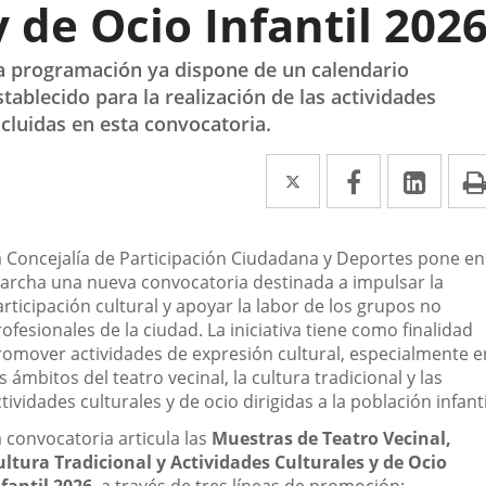
y de Ocio Infantil 202
a programación ya dispone de un calendario
stablecido para la realización de las actividades
ncluidas en esta convocatoria.
Twitter
Enlace
Facebook
Enlace
Link
Enla
a
a
a
una
una
una
escripción
a Concejalía de Participación Ciudadana y Deportes pone en
aplicación
aplicación
aplic
archa una nueva convocatoria destinada a impulsar la
rticipación cultural y apoyar la labor de los grupos no
externa.
externa.
exte
ofesionales de la ciudad. La iniciativa tiene como finalidad
romover actividades de expresión cultural, especialmente e
s ámbitos del teatro vecinal, la cultura tradicional y las
tividades culturales y de ocio dirigidas a la población infanti
 convocatoria articula las
Muestras de Teatro Vecinal,
ultura Tradicional y Actividades Culturales y de Ocio