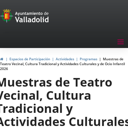
Portal
Saltar al contenido
de
Participación
Menu
Tog
navegación
nav
Participación
Inicio
Espacios de Participación
Actividades
Programas
Muestras de
Teatro Vecinal, Cultura Tradicional y Actividades Culturales y de Ocio Infantil
2026
Muestras de Teatro
Vecinal, Cultura
Tradicional y
Actividades Culturale