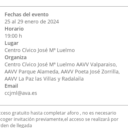
una
una
una
Datos
Fechas del evento
aplicación
aplicación
aplic
del
25
al
29
enero
de 2024
evento
externa.
externa.
exte
Horario
19:00 h
Lugar
Centro Cívico José Mª Luelmo
Organiza
Centro Cívico José Mª Luelmo AAVV Valparaiso,
AAVV Parque Alameda, AAVV Poeta José Zorrilla,
AAVV La Paz las Villas y Radalaila
Email
ccjml@ava.es
escripción
cceso gratuito hasta completar aforo , no es necesario
ecoger invitación previamente,el acceso se realizará por
rden de llegada