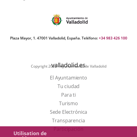
Plaza Mayor, 1. 47001 Valladolid, España. Teléfono:
+34 983 426 100
valladolid.es
Copyright 2025 - Ayuntamiento de Valladolid
El Ayuntamiento
Tu ciudad
Para ti
Este
Turismo
enlace
Enlace
Sede Electrónica
se
a
Transparencia
abrirá
una
Participación
Utilisation de