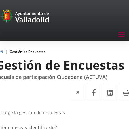
Portal
de
Participación
Menu
Tog
navegación
nav
Participación
Inicio
Gestión de Encuestas
Gestión de Encuestas
scuela de participación Ciudadana (ACTUVA)
Twitter
Enlace
Facebook
Enlace
Link
Enla
a
a
a
una
una
una
rotege la gestión de encuestas
aplicación
aplicación
aplic
externa.
externa.
exte
Cómo deseas identificarte?