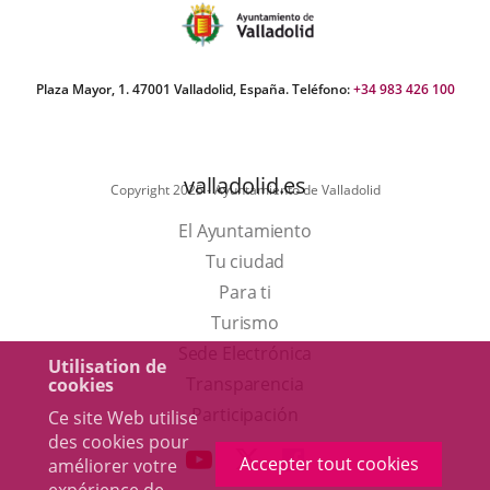
Plaza Mayor, 1. 47001 Valladolid, España. Teléfono:
+34 983 426 100
valladolid.es
Copyright 2025 - Ayuntamiento de Valladolid
El Ayuntamiento
Tu ciudad
Para ti
Este
Turismo
enlace
Enlace
Sede Electrónica
Utilisation de
se
a
Transparencia
cookies
abrirá
una
Participación
Ce site Web utilise
des cookies pour
en
aplicación
aderSocial
ENLACE
ENLACE
ENLACE
Accepter tout cookies
améliorer votre
una
externa.
A
A
A