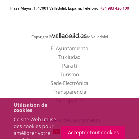
Plaza Mayor, 1. 47001 Valladolid, España. Teléfono:
+34 983 426 100
valladolid.es
Copyright 2025 - Ayuntamiento de Valladolid
El Ayuntamiento
Tu ciudad
Para ti
Este
Turismo
enlace
Enlace
Sede Electrónica
se
a
Transparencia
abrirá
una
Participación
Utilisation de
en
aplicación
cookies
una
externa.
Ce site Web utilise
Otras webs del Ayuntamiento
ventana
des cookies pour
aderSocial
ENLACE
ENLACE
ENLACE
Accepter tout cookies
améliorer votre
nueva.
A
A
A