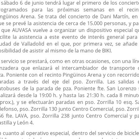
l sábado 6 de junio tendrá lugar el primero de los conciert
rogramados para las próximas semanas en el recin
ingüinos Arena. Se trata del concierto de Dani Martín, en 
ue se prevé la asistencia de cerca de 15.000 personas, y pa
l que AUVASA vuelve a organizar un dispositivo especial q
acilite la asistencia a este evento de interés general para 
iudad de Valladolid en el que, por primera vez, se añade 
sibilidad de asistir al mismo de la mano de BIKI.
l servicio se prestará, como en otras ocasiones, con una lín
anzadera que enlazará el intercambiador de transporte 
za. Poniente con el recinto Pingüinos Arena y con recorrido
aradas a través del eje del pso. Zorrilla. Las salidas 
utobuses de la parada de pza. Poniente fte. San Lorenzo 
ealizará desde la 19:00 h. y hasta las 21:30 h. cada 8 minut
aprox.), y se efectuarán paradas en pso. Zorrilla 10 esq. S
defonso, pso. Zorrilla 130 junto Centro Comercial, pso. Zorri
66 fte. LAVA, pso. Zorrilla 238 junto Centro Comercial y pz
stilla y León 4.
 cuanto al operativo especial, dentro del servicio de bicicl