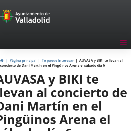
Portal
Saltar al contenido
de
Participación
Menu
Tog
navegación
nav
Participación
Inicio
Página principal
Te puede interesar
AUVASA y BIKI te llevan al
concierto de Dani Martín en el Pingüinos Arena el sábado día 6
AUVASA y BIKI te
llevan al concierto de
Dani Martín en el
Pingüinos Arena el