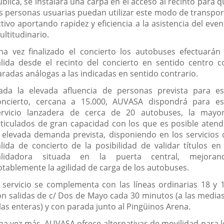
blica, se instalará una carpa en el acceso al recinto para 
as personas usuarias puedan utilizar este modo de transpor
tivo aportando rapidez y eficiencia a la asistencia del eve
ultitudinario.
na vez finalizado el concierto los autobuses efectuarán 
alida desde el recinto del concierto en sentido centro c
aradas análogas a las indicadas en sentido contrario.
ada la elevada afluencia de personas prevista para es
oncierto, cercana a 15.000, AUVASA dispondrá para es
ervicio lanzadera de cerca de 20 autobuses, la mayor
rticulados de gran capacidad con los que es posible atend
a elevada demanda prevista, disponiendo en los servicios 
alida de concierto de la posibilidad de validar títulos en 
alidadora situada en la puerta central, mejoran
otablemente la agilidad de carga de los autobuses.
l servicio se complementa con las líneas ordinarias 18 y 1
on salidas de c/ Dos de Mayo cada 30 minutos (a las medias
las enteras) y con parada junto al Pingüinos Arena.
na vez más, AUVASA ofrece alternativas de movilidad para l