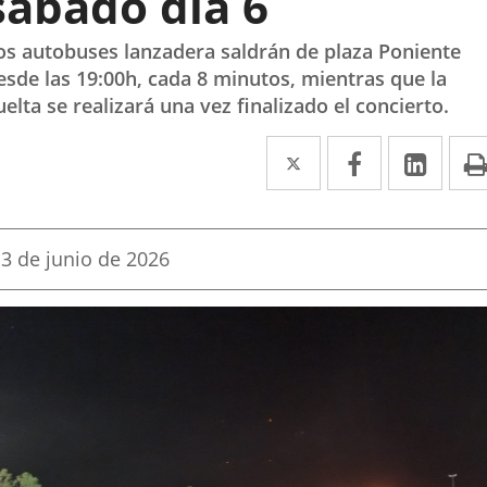
sábado día 6
os autobuses lanzadera saldrán de plaza Poniente
esde las 19:00h, cada 8 minutos, mientras que la
uelta se realizará una vez finalizado el concierto.
Twitter
Enlace
Facebook
Enlace
Link
Enla
a
a
a
una
una
una
Fecha
3 de junio de 2026
aplicación
aplicación
aplic
de
la
externa.
externa.
exte
noticia