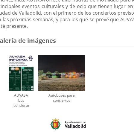
rincipales eventos culturales y de ocio que tienen lugar en 
udad de Valladolid, con el primero de los conciertos previs
n las próximas semanas, y para los que se prevé que AUVA
sté presente.
alería de imágenes
AUVASA
Autobuses para
bus
conciertos
concierto
Dani
Martín