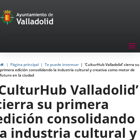
Portal
Saltar al contenido
de
Participación
Menu
Tog
navegación
nav
Participación
Inicio
Página principal
Te puede interesar
‘CulturHub Valladolid’ cierra su
primera edición consolidando la industria cultural y creativa como motor de
futuro en la ciudad
‘CulturHub Valladolid’
cierra su primera
edición consolidando
la industria cultural y