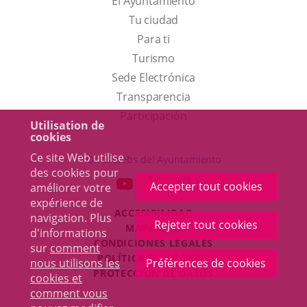
El Ayuntamiento
Tu ciudad
Para ti
Este
Turismo
enlace
Enlace
Sede Electrónica
se
a
Transparencia
abrirá
una
Participación
Utilisation de
en
aplicación
cookies
una
externa.
Ce site Web utilise
Otras webs del Ayuntamiento
des cookies pour
ventana
aderSocial
ENLACE
ENLACE
ENLACE
Accepter tout cookies
améliorer votre
nueva.
A
A
A
expérience de
ACCESIBILIDAD
UNA
UNA
UNA
navigation. Plus
Rejeter tout cookies
MAPA WEB
d'informations
APLICACIÓN
APLICACIÓN
APLICACIÓN
r
CONDICIONES LEGALES
sur
comment
EXTERNA.
EXTERNA.
EXTERNA.
POLÍTICA DE COOKIES
nous utilisons les
Préférences de cookies
PROTECCIÓN DE DATOS
cookies et
comment vous