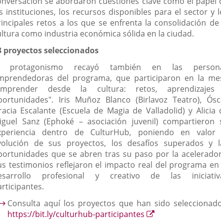
onversación se abordaron cuestiones clave como el papel 
s instituciones, los recursos disponibles para el sector y 
rincipales retos a los que se enfrenta la consolidación de 
ultura como industria económica sólida en la ciudad.
3 proyectos seleccionados
l protagonismo recayó también en las person
mprendedoras del programa, que participaron en la me
Emprender desde la cultura: retos, aprendizajes
portunidades". Iris Muñoz Blanco (Birlavoz Teatro), Ósc
racia Escalante (Escuela de Magia de Valladolid) y Alicia 
iguel Sanz (Ephoké – asociación juvenil) compartieron 
xperiencia dentro de CulturHub, poniendo en valor 
volución de sus proyectos, los desafíos superados y l
portunidades que se abren tras su paso por la acelerador
us testimonios reflejaron el impacto real del programa en 
esarrollo profesional y creativo de las iniciativ
rticipantes.
Consulta aquí los proyectos que han sido seleccionado
Enlace
https://bit.ly/culturhub-participantes