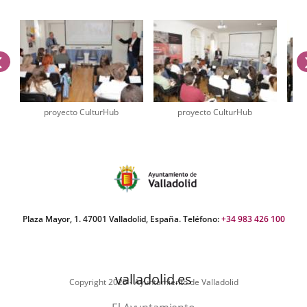
externa.
anterior
proyecto CulturHub
proyecto CulturHub
úmero
e
apositivas:
Plaza Mayor, 1. 47001 Valladolid, España. Teléfono:
+34 983 426 100
valladolid.es
Copyright 2025 - Ayuntamiento de Valladolid