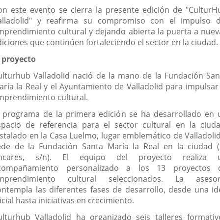
a
on este evento se cierra la presente edición de "CulturH
una
alladolid" y reafirma su compromiso con el impulso d
aplicación
mprendimiento cultural y dejando abierta la puerta a nuev
externa.
diciones que continúen fortaleciendo el sector en la ciudad.
l proyecto
ulturhub Valladolid nació de la mano de la Fundación San
aría la Real y el Ayuntamiento de Valladolid para impulsar 
mprendimiento cultural.
l programa de la primera edición se ha desarrollado en 
spacio de referencia para el sector cultural en la ciuda
nstalado en la Casa Luelmo, lugar emblemático de Valladolid
ede de la Fundación Santa María la Real en la ciudad (
ncares, s/n). El equipo del proyecto realiza 
compañamiento personalizado a los 13 proyectos 
mprendimiento cultural seleccionados. La asesor
ontempla las diferentes fases de desarrollo, desde una id
icial hasta iniciativas en crecimiento.
ulturhub Valladolid ha organizado seis talleres formativ