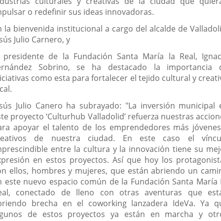
ndustrias culturales y creativas de la ciudad que quier
mpulsar o redefinir sus ideas innovadoras.
 la bienvenida institucional a cargo del alcalde de Valladol
sús Julio Carnero, y
l presidente de la Fundación Santa María la Real, Ignac
ernández Sobrino, se ha destacado la importancia 
iciativas como esta para fortalecer el tejido cultural y creat
cal.
esús Julio Canero ha subrayado: "La inversión municipal 
ste proyecto ‘Culturhub Valladolid’ refuerza nuestras accion
ara apoyar el talento de los emprendedores más jóvenes
reativos de nuestra ciudad. En este caso el víncu
mprescindible entre la cultura y la innovación tiene su mej
xpresión en estos proyectos. Así que hoy los protagonist
on ellos, hombres y mujeres, que están abriendo un cami
n este nuevo espacio común de la Fundación Santa María 
eal, conectado de lleno con otras aventuras que est
briendo brecha en el coworking lanzadera IdeVa. Ya q
lgunos de estos proyectos ya están en marcha y otr