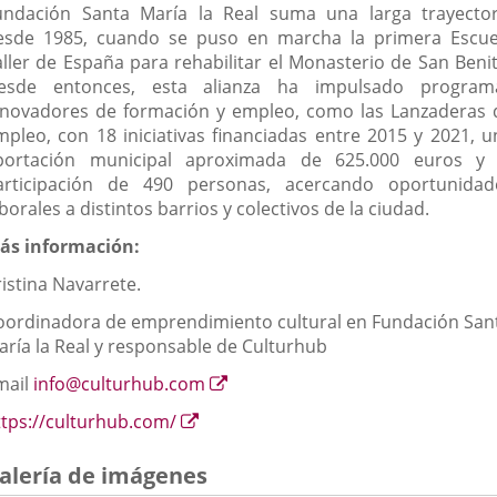
undación Santa María la Real suma una larga trayector
esde 1985, cuando se puso en marcha la primera Escue
aller de España para rehabilitar el Monasterio de San Benit
esde entonces, esta alianza ha impulsado program
nnovadores de formación y empleo, como las Lanzaderas 
mpleo, con 18 iniciativas financiadas entre 2015 y 2021, u
portación municipal aproximada de 625.000 euros y 
articipación de 490 personas, acercando oportunidad
borales a distintos barrios y colectivos de la ciudad.
ás información:
istina Navarrete.
oordinadora de emprendimiento cultural en Fundación San
aría la Real y responsable de Culturhub
Enlace
mail
info@culturhub.com
a
Enlace
ttps://culturhub.com/
una
a
aplicación
una
alería de imágenes
externa.
aplicación