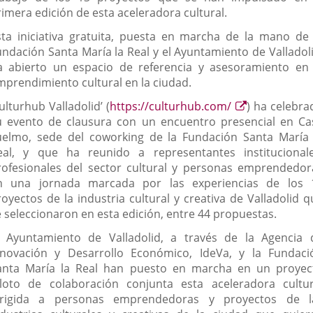
rimera edición de esta aceleradora cultural.
sta iniciativa gratuita, puesta en marcha de la mano de 
undación Santa María la Real y el Ayuntamiento de Valladoli
a abierto un espacio de referencia y asesoramiento en 
mprendimiento cultural en la ciudad.
Enlace
ulturhub Valladolid’ (
https://culturhub.com/
) ha celebra
a
u evento de clausura con un encuentro presencial en Ca
una
uelmo, sede del coworking de la Fundación Santa María 
aplicación
eal, y que ha reunido a representantes institucionale
externa.
rofesionales del sector cultural y personas emprendedor
n una jornada marcada por las experiencias de los 
royectos de la industria cultural y creativa de Valladolid q
e seleccionaron en esta edición, entre 44 propuestas.
l Ayuntamiento de Valladolid, a través de la Agencia 
nnovación y Desarrollo Económico, IdeVa, y la Fundaci
anta María la Real han puesto en marcha en un proyec
iloto de colaboración conjunta esta aceleradora cultur
irigida a personas emprendedoras y proyectos de l