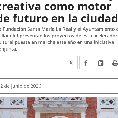
creativa como motor
de futuro en la ciuda
a Fundación Santa María La Real y el Ayuntamiento 
alladolid presentan los proyectos de esta acelerador
ultural puesta en marcha este año en una iniciativa
onjunta.
Twitter
Enlace
Facebook
Enlace
Link
Enla
a
a
a
una
una
una
Fecha
2 de junio de 2026
aplicación
aplicación
aplic
de
la
externa.
externa.
exte
noticia