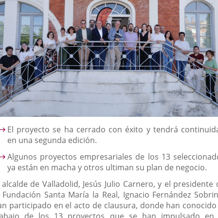
escripción
El proyecto se ha cerrado con éxito y tendrá continuid
en una segunda edición.
Algunos proyectos empresariales de los 13 seleccionad
ya están en macha y otros ultiman su plan de negocio.
 alcalde de Valladolid, Jesús Julio Carnero, y el presidente
a Fundación Santa María la Real, Ignacio Fernández Sobrin
an participado en el acto de clausura, donde han conocido 
rabajo de los 13 proyectos que se han impulsado en 