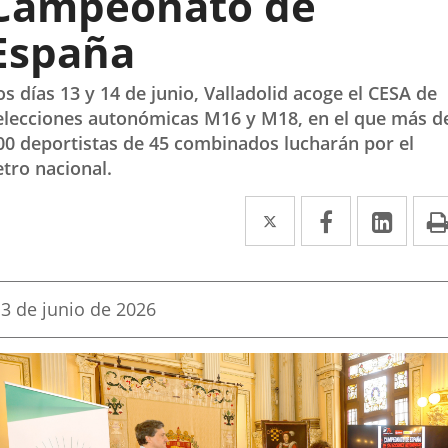
Campeonato de
España
os días 13 y 14 de junio, Valladolid acoge el CESA de
elecciones autonómicas M16 y M18, en el que más d
00 deportistas de 45 combinados lucharán por el
etro nacional.
Twitter
Enlace
Facebook
Enlace
Link
Enla
a
a
a
una
una
una
Fecha
3 de junio de 2026
aplicación
aplicación
aplic
de
la
externa.
externa.
exte
noticia