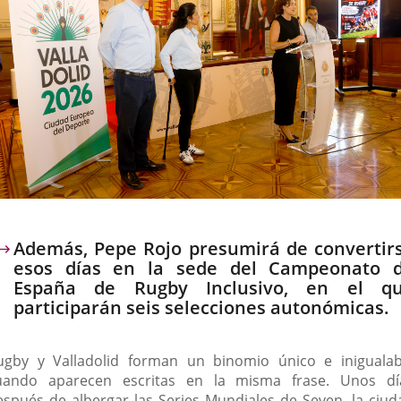
escripción
Además, Pepe Rojo presumirá de convertir
esos días en la sede del Campeonato 
España de Rugby Inclusivo, en el q
participarán seis selecciones autonómicas.
ugby y Valladolid forman un binomio único e inigualab
uando aparecen escritas en la misma frase. Unos dí
espués de albergar las Series Mundiales de Seven, la ciud