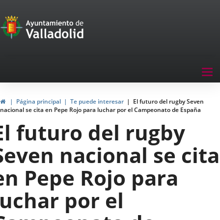
Portal
Saltar al contenido
de
Participación
Menu
Tog
navegación
nav
Participación
Inicio
Página principal
Te puede interesar
El futuro del rugby Seven
nacional se cita en Pepe Rojo para luchar por el Campeonato de España
El futuro del rugby
Seven nacional se cita
en Pepe Rojo para
luchar por el