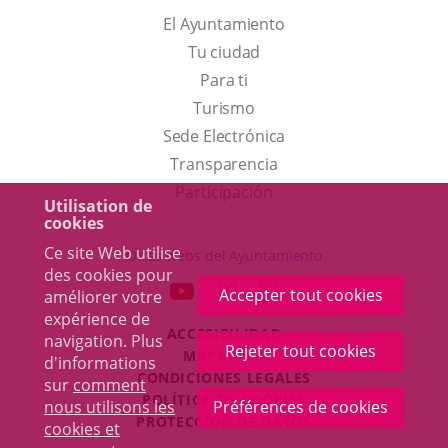
El Ayuntamiento
Tu ciudad
Para ti
Este
Turismo
enlace
Enlace
Sede Electrónica
se
a
Transparencia
abrirá
una
Participación
Utilisation de
en
aplicación
cookies
una
externa.
Ce site Web utilise
Otras webs del Ayuntamiento
des cookies pour
ventana
aderSocial
ENLACE
ENLACE
ENLACE
Accepter tout cookies
améliorer votre
nueva.
A
A
A
expérience de
ACCESIBILIDAD
UNA
UNA
UNA
navigation. Plus
Rejeter tout cookies
MAPA WEB
d'informations
APLICACIÓN
APLICACIÓN
APLICACIÓN
r
CONDICIONES LEGALES
sur
comment
EXTERNA.
EXTERNA.
EXTERNA.
POLÍTICA DE COOKIES
nous utilisons les
Préférences de cookies
PROTECCIÓN DE DATOS
cookies et