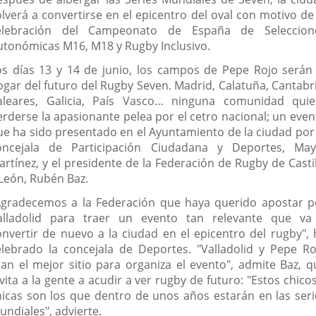
olverá a convertirse en el epicentro del oval con motivo de 
elebración del Campeonato de España de Seleccion
utonómicas M16, M18 y Rugby Inclusivo.
os días 13 y 14 de junio, los campos de Pepe Rojo serán 
ogar del futuro del Rugby Seven. Madrid, Calatuña, Cantabri
aleares, Galicia, País Vasco… ninguna comunidad quie
erderse la apasionante pelea por el cetro nacional; un even
ue ha sido presentado en el Ayuntamiento de la ciudad por 
oncejala de Participación Ciudadana y Deportes, May
artínez, y el presidente de la Federación de Rugby de Castil
 León, Rubén Baz.
Agradecemos a la Federación que haya querido apostar p
alladolid para traer un evento tan relevante que va
onvertir de nuevo a la ciudad en el epicentro del rugby", 
elebrado la concejala de Deportes. "Valladolid y Pepe Ro
ran el mejor sitio para organiza el evento", admite Baz, q
vita a la gente a acudir a ver rugby de futuro: "Estos chico
hicas son los que dentro de unos años estarán en las seri
undiales", advierte.