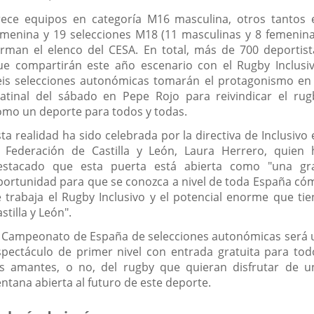
rece equipos en categoría M16 masculina, otros tantos 
emenina y 19 selecciones M18 (11 masculinas y 8 femenina
orman el elenco del CESA. En total, más de 700 deportist
ue compartirán este año escenario con el Rugby Inclusiv
eis selecciones autonómicas tomarán el protagonismo en 
atinal del sábado en Pepe Rojo para reivindicar el rug
omo un deporte para todos y todas.
ta realidad ha sido celebrada por la directiva de Inclusivo
a Federación de Castilla y León, Laura Herrero, quien 
estacado que esta puerta está abierta como "una gr
portunidad para que se conozca a nivel de toda España có
e trabaja el Rugby Inclusivo y el potencial enorme que tie
stilla y León".
l Campeonato de España de selecciones autonómicas será 
spectáculo de primer nivel con entrada gratuita para tod
os amantes, o no, del rugby que quieran disfrutar de u
entana abierta al futuro de este deporte.