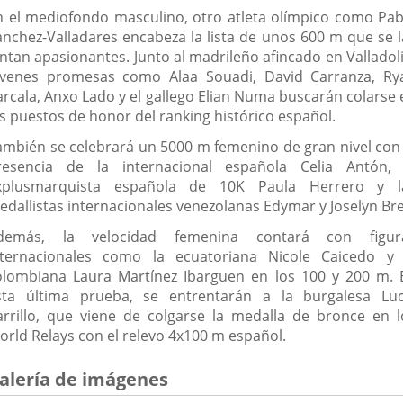
n el mediofondo masculino, otro atleta olímpico como Pab
ánchez-Valladares encabeza la lista de unos 600 m que se l
intan apasionantes. Junto al madrileño afincado en Valladoli
óvenes promesas como Alaa Souadi, David Carranza, Ry
arcala, Anxo Lado y el gallego Elian Numa buscarán colarse 
os puestos de honor del ranking histórico español.
ambién se celebrará un 5000 m femenino de gran nivel con 
resencia de la internacional española Celia Antón, 
xplusmarquista española de 10K Paula Herrero y l
edallistas internacionales venezolanas Edymar y Joselyn Bre
demás, la velocidad femenina contará con figur
nternacionales como la ecuatoriana Nicole Caicedo y 
olombiana Laura Martínez Ibarguen en los 100 y 200 m. 
sta última prueba, se entrentarán a la burgalesa Luc
arrillo, que viene de colgarse la medalla de bronce en l
orld Relays con el relevo 4x100 m español.
alería de imágenes