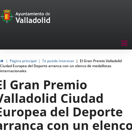
Portal
Saltar al contenido
de
Participación
Menu
Tog
navegación
nav
Participación
Inicio
Página principal
Te puede interesar
El Gran Premio Valladolid
Ciudad Europea del Deporte arranca con un elenco de medallistas
internacionales
El Gran Premio
Valladolid Ciudad
Europea del Deporte
arranca con un elenc