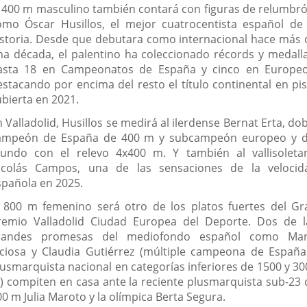
l 400 m masculino también contará con figuras de relumbró
omo Óscar Husillos, el mejor cuatrocentista español de 
istoria. Desde que debutara como internacional hace más 
na década, el palentino ha coleccionado récords y medalla
asta 18 en Campeonatos de España y cinco en Europeo
estacando por encima del resto el título continental en pis
ubierta en 2021.
 Valladolid, Husillos se medirá al ilerdense Bernat Erta, do
ampeón de España de 400 m y subcampeón europeo y d
undo con el relevo 4x400 m. Y también al vallisoleta
icolás Campos, una de las sensaciones de la velocid
spañola en 2025.
l 800 m femenino será otro de los platos fuertes del Gr
remio Valladolid Ciudad Europea del Deporte. Dos de l
randes promesas del mediofondo español como Mar
iciosa y Claudia Gutiérrez (múltiple campeona de España
lusmarquista nacional en categorías inferiores de 1500 y 30
) compiten en casa ante la reciente plusmarquista sub-23 
0 m Julia Maroto y la olímpica Berta Segura.