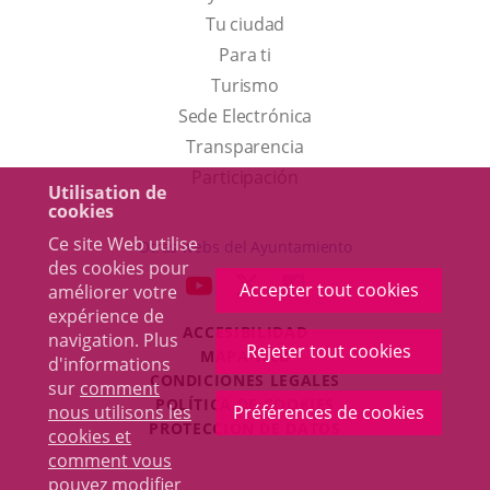
Tu ciudad
Para ti
Este
Turismo
enlace
Enlace
Sede Electrónica
se
a
Transparencia
abrirá
una
Participación
Utilisation de
en
aplicación
cookies
una
externa.
Ce site Web utilise
Otras webs del Ayuntamiento
ventana
des cookies pour
aderSocial
ENLACE
ENLACE
ENLACE
Accepter tout cookies
améliorer votre
nueva.
A
A
A
expérience de
ACCESIBILIDAD
UNA
UNA
UNA
navigation. Plus
Rejeter tout cookies
MAPA WEB
d'informations
APLICACIÓN
APLICACIÓN
APLICACIÓN
r
CONDICIONES LEGALES
sur
comment
EXTERNA.
EXTERNA.
EXTERNA.
POLÍTICA DE COOKIES
nous utilisons les
Préférences de cookies
PROTECCIÓN DE DATOS
cookies et
comment vous
pouvez modifier