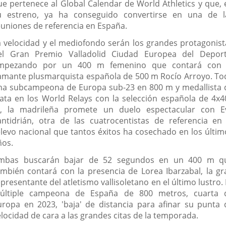
ue pertenece al Global Calendar de World Athletics y que, 
u estreno, ya ha conseguido convertirse en una de l
euniones de referencia en España.
a velocidad y el mediofondo serán los grandes protagonist
el Gran Premio Valladolid Ciudad Europea del Deport
mpezando por un 400 m femenino que contará con 
lamante plusmarquista española de 500 m Rocío Arroyo. To
na subcampeona de Europa sub-23 en 800 m y medallista 
lata en los World Relays con la selección española de 4x4
, la madrileña promete un duelo espectacular con E
antidrián, otra de las cuatrocentistas de referencia en 
elevo nacional que tantos éxitos ha cosechado en los últim
ños.
mbas buscarán bajar de 52 segundos en un 400 m q
ambién contará con la presencia de Lorea Ibarzabal, la gr
presentante del atletismo vallisoletano en el último lustro.
últiple campeona de España de 800 metros, cuarta 
uropa en 2023, 'baja' de distancia para afinar su punta 
elocidad de cara a las grandes citas de la temporada.