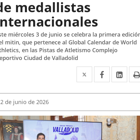
de medallistas
internacionales
ste miércoles 3 de junio se celebra la primera edició
el mitin, que pertenece al Global Calendar de World
thletics, en las Pistas de Atletismo Complejo
eportivo Ciudad de Valladolid
Twitter
Enlace
Facebook
Enlace
Link
Enla
a
a
a
una
una
una
Fecha
2 de junio de 2026
aplicación
aplicación
aplic
de
la
externa.
externa.
exte
noticia