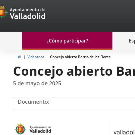
Portal
Saltar al contenido
de
Participación
Menu
¿Cómo participar?
Es
navegación
Participación
Inicio
Videoteca
Concejo abierto Barrio de las Flores
Concejo abierto Bar
5 de mayo de 2025
Documento
Lire
la
vidéo
BARRIO
valladol