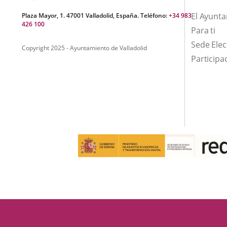
DE
LAS
El Ayunt
Plaza Mayor, 1. 47001 Valladolid, España. Teléfono:
+34 983
426 100
FLORES
Para ti
Sede Elec
Copyright 2025 - Ayuntamiento de Valladolid
Participa