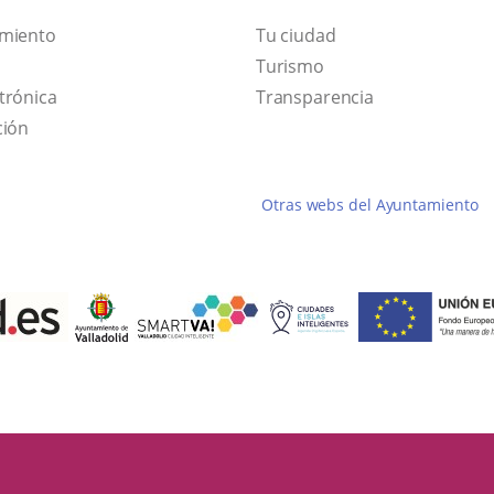
amiento
Tu ciudad
Este
Turismo
Enlace
enlace
trónica
Transparencia
a
se
ción
una
abrirá
aplicación
en
Otras webs del Ayuntamiento
externa.
una
ventana
nueva.