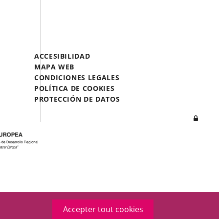
A
A
A
UNA
UNA
UNA
APLICACIÓN
APLICACIÓN
APLICACIÓN
EXTERNA.
EXTERNA.
EXTERNA.
Menú
ACCESIBILIDAD
Legal
MAPA WEB
Footer
CONDICIONES LEGALES
POLÍTICA DE COOKIES
PROTECCIÓN DE DATOS
Inicia
sesió
Accepter tout cookies