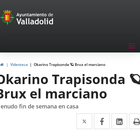
Portal
Saltar al contenido
de
Participación
Menu
Tog
navegación
nav
Participación
Inicio
Videoteca
Okarino Trapisonda 🪐 Brux el marciano
Okarino Trapisonda 
Brux el marciano
enudo fin de semana en casa
Twitter
Enlace
Facebook
Enlace
Link
Enla
a
a
a
una
una
una