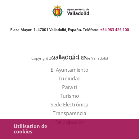
aplicación
aplicación
aplic
externa.
externa.
exte
Plaza Mayor, 1. 47001 Valladolid, España. Teléfono:
+34 983 426 100
valladolid.es
Copyright 2025 - Ayuntamiento de Valladolid
El Ayuntamiento
Tu ciudad
Para ti
Este
Turismo
enlace
Enlace
Sede Electrónica
se
a
Transparencia
abrirá
una
Participación
Utilisation de
en
aplicación
cookies