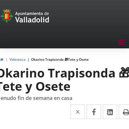
Portal
Saltar al contenido
de
Participación
Menu
Tog
navegación
nav
Participación
Inicio
Videoteca
Okarino Trapisonda 🎁Tete y Osete
Okarino Trapisonda 
Tete y Osete
enudo fin de semana en casa
Twitter
Enlace
Facebook
Enlace
Link
Enla
a
a
a
una
una
una