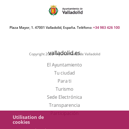
aplicación
aplicación
aplic
externa.
externa.
exte
Plaza Mayor, 1. 47001 Valladolid, España. Teléfono:
+34 983 426 100
valladolid.es
Copyright 2025 - Ayuntamiento de Valladolid
El Ayuntamiento
Tu ciudad
Para ti
Este
Turismo
enlace
Enlace
Sede Electrónica
se
a
Transparencia
abrirá
una
Participación
Utilisation de
en
aplicación
cookies