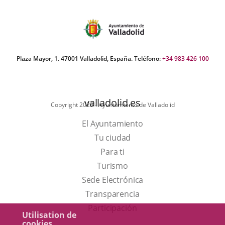
una
una
una
aplicación
aplicación
aplic
externa.
externa.
exte
Plaza Mayor, 1. 47001 Valladolid, España. Teléfono:
+34 983 426 100
valladolid.es
Copyright 2025 - Ayuntamiento de Valladolid
El Ayuntamiento
Tu ciudad
Para ti
Este
Turismo
enlace
Enlace
Sede Electrónica
se
a
Transparencia
abrirá
una
Participación
Utilisation de
en
aplicación
cookies