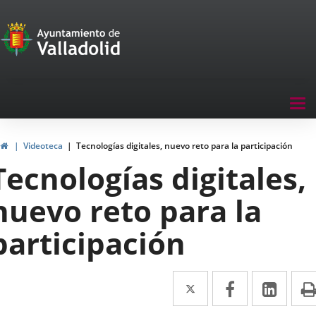
Portal
Saltar al contenido
de
Participación
Menu
Tog
navegación
nav
Participación
Inicio
Videoteca
Tecnologías digitales, nuevo reto para la participación
Tecnologías digitales,
nuevo reto para la
participación
Twitter
Enlace
Facebook
Enlace
Link
Enla
a
a
a