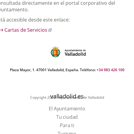
aplicación
aplicación
aplic
onsultada directamente en el portal corporativo del
yuntamiento.
externa.
externa.
exte
stá accesible desde este enlace:
Enlace
Cartas de Servicios
a
una
aplicación
externa.
Plaza Mayor, 1. 47001 Valladolid, España. Teléfono:
+34 983 426 100
valladolid.es
Copyright 2025 - Ayuntamiento de Valladolid
El Ayuntamiento
Tu ciudad
Para ti
This
Turismo