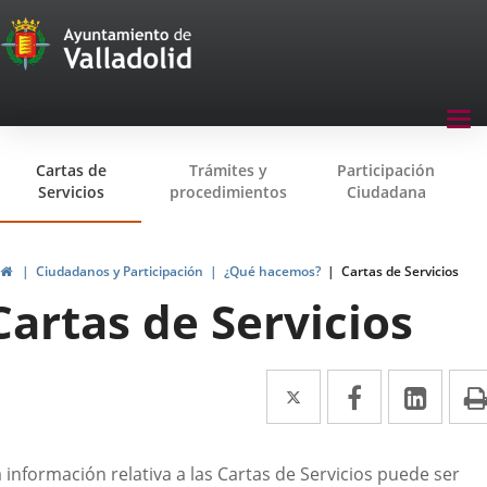
Transparencia
Jump to content
Menu
Tog
navegación
nav
Transparencia
Cartas de
Trámites y
Participación
Servicios
procedimientos
Ciudadana
Home
Ciudadanos y Participación
¿Qué hacemos?
Cartas de Servicios
Cartas de Servicios
Twitter
Enlace
Facebook
Enlace
Link
Enla
a
a
a
una
una
una
escripción
 información relativa a las Cartas de Servicios puede ser