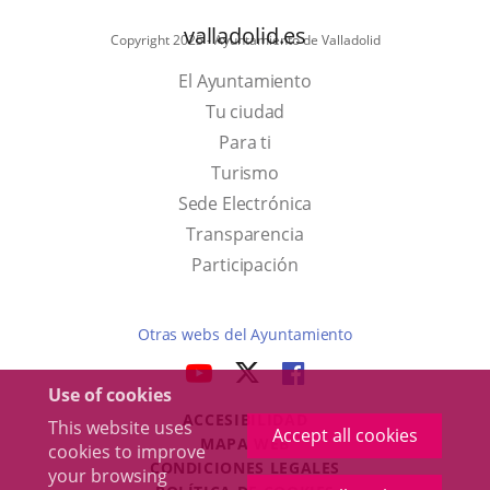
valladolid.es
Copyright 2025 - Ayuntamiento de Valladolid
El Ayuntamiento
Tu ciudad
Para ti
This
Turismo
link
Link
Sede Electrónica
will
to
Transparencia
open
external
Participación
in
application.
a
Otras webs del Ayuntamiento
pop-
aderSocial
LINK
LINK
LINK
up
Use of cookies
TO
TO
TO
window.
ACCESIBILIDAD
EXTERNAL
EXTERNAL
EXTERNAL
This website uses
Accept all cookies
MAPA WEB
cookies to improve
APPLICATION.
APPLICATION.
APPLICATION.
r
CONDICIONES LEGALES
your browsing