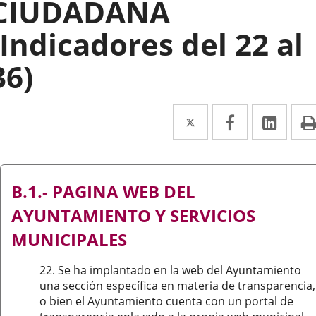
CIUDADANA
(Indicadores del 22 al
36)
Twitter
Enlace
Facebook
Enlace
Link
Enla
a
a
a
una
una
una
aplicación
aplicación
aplic
B.1.- PAGINA WEB DEL
externa.
externa.
exte
AYUNTAMIENTO Y SERVICIOS
MUNICIPALES
22. Se ha implantado en la web del Ayuntamiento
una sección específica en materia de transparencia,
o bien el Ayuntamiento cuenta con un portal de