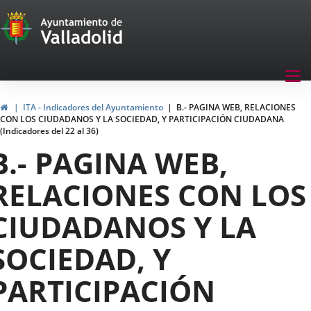
Transparencia
Jump to content
Menu
Tog
navegación
nav
Transparencia
Home
ITA - Indicadores del Ayuntamiento
B.- PAGINA WEB, RELACIONES
CON LOS CIUDADANOS Y LA SOCIEDAD, Y PARTICIPACIÓN CIUDADANA
(Indicadores del 22 al 36)
B.- PAGINA WEB,
RELACIONES CON LOS
CIUDADANOS Y LA
SOCIEDAD, Y
PARTICIPACIÓN