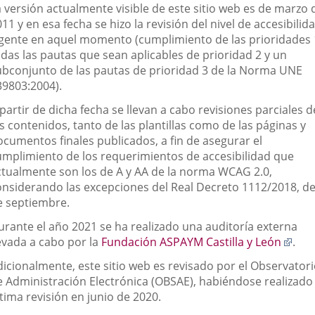
a versión actualmente visible de este sitio web es de marzo 
11 y en esa fecha se hizo la revisión del nivel de accesibilid
igente en aquel momento (cumplimiento de las prioridades 
odas las pautas que sean aplicables de prioridad 2 y un
ubconjunto de las pautas de prioridad 3 de la Norma UNE
39803:2004).
partir de dicha fecha se llevan a cabo revisiones parciales d
s contenidos, tanto de las plantillas como de las páginas y
ocumentos finales publicados, a fin de asegurar el
umplimiento de los requerimientos de accesibilidad que
ctualmente son los de A y AA de la norma WCAG 2.0,
onsiderando las excepciones del Real Decreto 1112/2018, de
e septiembre.
urante el año 2021 se ha realizado una auditoría externa
Enla
levada a cabo por la
Fundación ASPAYM Castilla y León
.
a
dicionalmente, este sitio web es revisado por el Observator
una
e Administración Electrónica (OBSAE), habiéndose realizado 
apli
tima revisión en junio de 2020.
exte