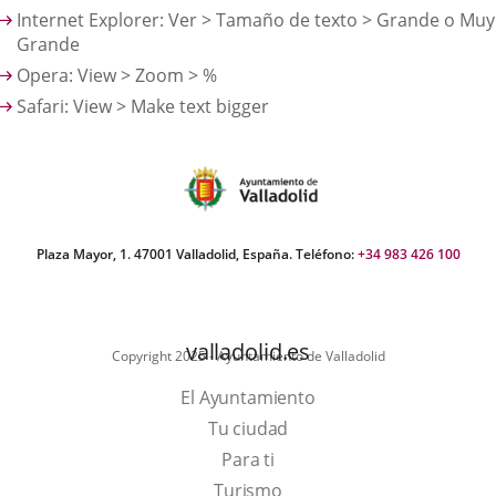
Internet Explorer: Ver > Tamaño de texto > Grande o Muy
Grande
Opera: View > Zoom > %
Safari: View > Make text bigger
Plaza Mayor, 1. 47001 Valladolid, España. Teléfono:
+34 983 426 100
valladolid.es
Copyright 2025 - Ayuntamiento de Valladolid
El Ayuntamiento
Tu ciudad
Para ti
Este
Turismo