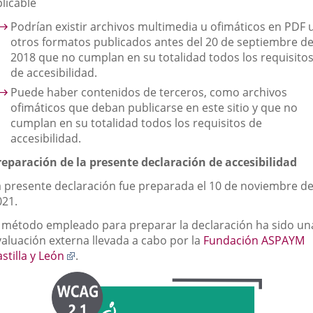
licable
Podrían existir archivos multimedia u ofimáticos en PDF 
otros formatos publicados antes del 20 de septiembre d
2018 que no cumplan en su totalidad todos los requisito
de accesibilidad.
Puede haber contenidos de terceros, como archivos
ofimáticos que deban publicarse en este sitio y que no
cumplan en su totalidad todos los requisitos de
accesibilidad.
reparación de la presente declaración de accesibilidad
a presente declaración fue preparada el 10 de noviembre d
021.
l método empleado para preparar la declaración ha sido un
valuación externa llevada a cabo por la
Fundación ASPAYM
Enlace
stilla y León
.
a
una
aplicación