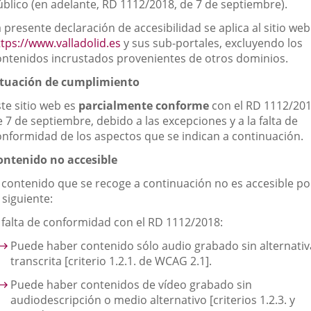
una
úblico (en adelante, RD 1112/2018, de 7 de septiembre).
aplicación
 presente declaración de accesibilidad se aplica al sitio web
externa.
Enlace
ttps://www.valladolid.es
y sus sub-portales, excluyendo los
a
ontenidos incrustados provenientes de otros dominios.
una
ituación de cumplimiento
aplicación
externa.
ste sitio web es
parcialmente conforme
con el RD 1112/201
 7 de septiembre, debido a las excepciones y a la falta de
onformidad de los aspectos que se indican a continuación.
ontenido no accesible
l contenido que se recoge a continuación no es accesible po
 siguiente:
. falta de conformidad con el RD 1112/2018:
Puede haber contenido sólo audio grabado sin alternativ
transcrita [criterio 1.2.1. de WCAG 2.1].
Puede haber contenidos de vídeo grabado sin
audiodescripción o medio alternativo [criterios 1.2.3. y