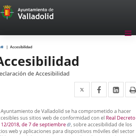
Transparencia
Saltar al contenido
Menu
Tog
navegación
nav
Transparencia
Inicio
Accesibilidad
Accesibilidad
eclaración de Accesibilidad
Twitter
Enlace
Facebook
Enlace
Link
Enla
a
a
a
una
una
una
escripción
l Ayuntamiento de Valladolid se ha comprometido a hacer
aplicación
aplicación
aplic
ccesibles sus sitios web de conformidad con el
Real Decreto
Enlace
112/2018, de 7 de septiembre
, sobre accesibilidad de los
externa.
externa.
exte
a
tios web y aplicaciones para dispositivos móviles del sector