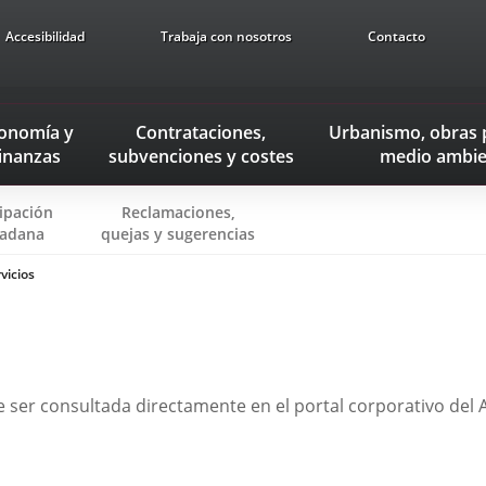
Accesibilidad
Trabaja con nosotros
Contacto
onomía
y
Contrataciones,
Urbanismo, obras 
inanzas
subvenciones
y costes
medio ambie
cipación
Reclamaciones,
Enlace
Enlace
adana
quejas y sugerencias
a
a
vicios
una
una
aplicación
aplicación
externa.
externa.
de ser consultada directamente en el portal corporativo del