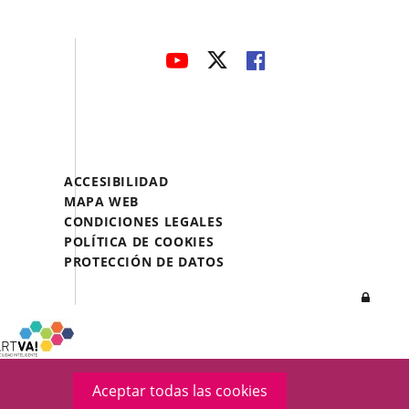
avaHeaderSocial
ENLACE
ENLACE
ENLACE
A
A
A
UNA
UNA
UNA
APLICACIÓN
APLICACIÓN
APLICACIÓN
EXTERNA.
EXTERNA.
EXTERNA.
Menú
ACCESIBILIDAD
Legal
MAPA WEB
Footer
CONDICIONES LEGALES
POLÍTICA DE COOKIES
PROTECCIÓN DE DATOS
Inicia
sesió
Aceptar todas las cookies