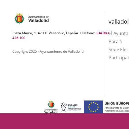
a
una
aplicación
valladol
externa.
El Ayunt
Plaza Mayor, 1. 47001 Valladolid, España. Teléfono:
+34 983
426 100
Para ti
Sede Elec
Copyright 2025 - Ayuntamiento de Valladolid
Participa