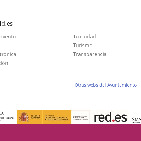
id.es
amiento
Tu ciudad
Este
Turismo
Enlace
enlace
trónica
Transparencia
a
se
ción
una
abrirá
aplicación
en
Otras webs del Ayuntamiento
externa.
una
ventana
nueva.