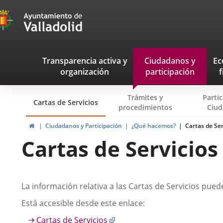
Transparencia
Saltar al contenido
Menu
Transparencia activa
y
Ciudadanos
y
Ec
navegación
organización
participación
f
Transparencia
Trámites y
Parti
Cartas de Servicios
procedimientos
Ciud
Inicio
Ciudadanos y Participación
¿Qué hacemos?
Cartas de Ser
Cartas de Servicios
Descripción
La información relativa a las Cartas de Servicios pue
Está accesible desde este enlace:
Enlace
Cartas de Servicios