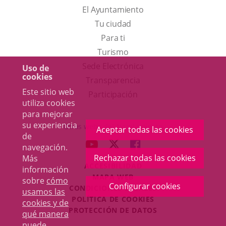
El Ayuntamiento
Tu ciudad
Para ti
Este
Turismo
enlace
Enlace
Sede Electrónica
Uso de
cookies
se
a
Transparencia
Este sitio web
abrirá
una
Participación
utiliza cookies
en
aplicación
para mejorar
una
externa.
su experiencia
Otras webs del Ayuntamiento
Aceptar todas las cookies
ventana
de
aderSocial
ENLACE
ENLACE
ENLACE
navegación.
nueva.
A
A
A
Rechazar todas las cookies
Más
ACCESIBILIDAD
UNA
UNA
UNA
información
MAPA WEB
sobre
cómo
APLICACIÓN
APLICACIÓN
APLICACIÓN
Configurar cookies
r
CONDICIONES LEGALES
usamos las
EXTERNA.
EXTERNA.
EXTERNA.
POLÍTICA DE COOKIES
cookies y de
PROTECCIÓN DE DATOS
qué manera
puede