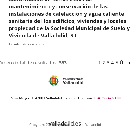
mantenimiento y conservación de las
instalaciones de calefacción y agua caliente
sanitaria del los edificios, viviendas y locales
propiedad de la Sociedad Municipal de Suelo y
Vivienda de Valladolid, S.L.
Nº
Estado
Adjudicación
expediente
Página
Página
Página
Página
Página
úmero total de resultados:
363
1
2
3
4
5
Últi
Plaza Mayor, 1. 47001 Valladolid, España. Teléfono:
+34 983 426 100
valladolid.es
Copyright 2025 - Ayuntamiento de Valladolid