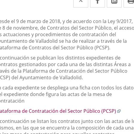
a
a
a
una
una
una
escripción
esde el 9 de marzo de 2018, y de acuerdo con la Ley 9/2017,
aplicación
aplicación
aplic
e 8 de noviembre, de Contratos del Sector Público, el acceso
as actuaciones y procedimientos de contratación del
externa.
externa.
exte
untamiento de Valladolid se ha de realizar a través de la
lataforma de Contratos del Sector Público (PCSP).
 continuación se publican los distintos expedientes de
ontratos gestionados por cada una de las distintas Áreas a
ravés de la Plataforma de Contratación del Sector Público
PCSP) del Ayuntamiento de Valladolid.
n cada expediente se despliega una ficha con todos los dato
el expediente donde figura las actas de la mesa de
ontratación
Enlac
lataforma de Contratación del Sector Público (PCSP)
a
continuación se listan los contratos junto con las actas de l
una
ismos, en las que se encuentra la composición de cada una
aplic