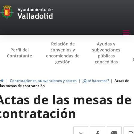
Transparencia
Saltar al contenido
Menu
Tog
navegación
nav
Relación de
Ayudas y
Transparencia
Perfil del
convenios y
subvenciones
Contratante
encomiendas de
públicas
gestión
concedidas
Inicio
Contrataciones, subvenciones y costes
¿Qué hacemos?
Actas de
las mesas de contratación
Actas de las mesas de
contratación
Twitter
Enlace
Facebook
Enlace
Link
Enla