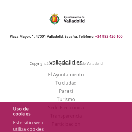
Plaza Mayor, 1. 47001 Valladolid, España. Teléfono:
+34 983 426 100
valladolid.es
Copyright 2025 - Ayuntamiento de Valladolid
El Ayuntamiento
Tu ciudad
Para ti
Este
Turismo
enlace
Enlace
Sede Electrónica
Uso de
cookies
se
a
Transparencia
Este sitio web
abrirá
una
Participación
utiliza cookies