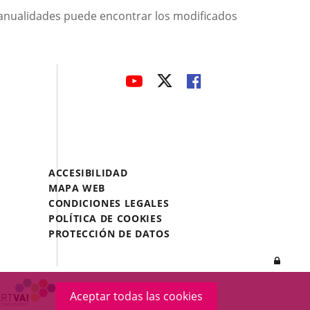
 anualidades puede encontrar los modificados
avaHeaderSocial
ENLACE
ENLACE
ENLACE
A
A
A
UNA
UNA
UNA
APLICACIÓN
APLICACIÓN
APLICACIÓN
EXTERNA.
EXTERNA.
EXTERNA.
Menú
ACCESIBILIDAD
Legal
MAPA WEB
Footer
CONDICIONES LEGALES
POLÍTICA DE COOKIES
PROTECCIÓN DE DATOS
Inicia
sesió
Aceptar todas las cookies