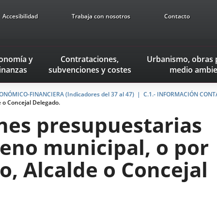
Accesibilidad
Trabaja con nosotros
Contacto
onomía
y
Contrataciones,
Urbanismo, obras 
inanzas
subvenciones
y costes
medio ambie
NÓMICO-FINANCIERA (Indicadores del 37 al 47)
C.1.- INFORMACIÓN CONT
e o Concejal Delegado.
ones presupuestarias
leno municipal, o por
o, Alcalde o Concejal