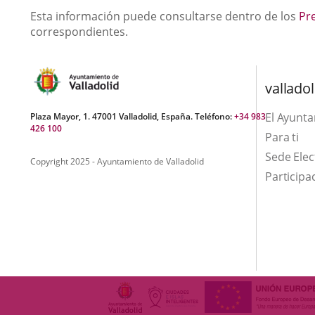
Descripción
Esta información puede consultarse dentro de los
Pr
correspondientes.
valladol
El Ayunt
Plaza Mayor, 1. 47001 Valladolid, España. Teléfono:
+34 983
426 100
Para ti
Sede Elec
Copyright 2025 - Ayuntamiento de Valladolid
Participa