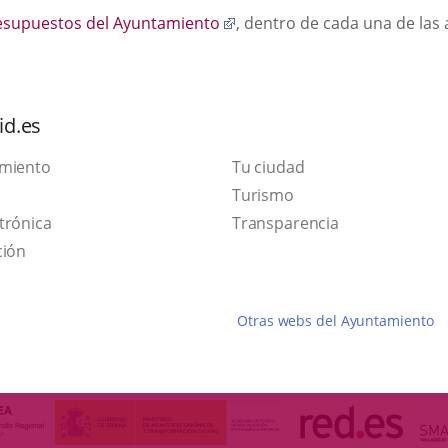
Enlace
esupuestos del Ayuntamiento
, dentro de cada una de las
a
una
aplicación
externa.
id.es
amiento
Tu ciudad
Este
Turismo
Enlace
enlace
trónica
Transparencia
a
se
ción
una
abrirá
aplicación
en
Otras webs del Ayuntamiento
externa.
una
ventana
nueva.