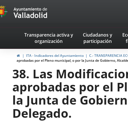
Transparencia
Saltar al contenido
Menu
Transparencia activa
y
Ciudadanos
y
Ec
navegación
organización
participación
f
Transparencia
Inicio
ITA - Indicadores del Ayuntamiento
C.- TRANSPARENCIA ECO
aprobadas por el Pleno municipal, o por la Junta de Gobierno, Alcald
38. Las Modificaci
aprobadas por el P
la Junta de Gobiern
Delegado.