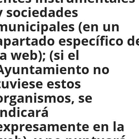
y sociedades
municipales (en un
apartado específico d
la web); (si el
Ayuntamiento no
tuviese estos
organismos, se
indicará
expresamente en la