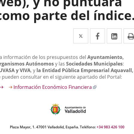
web), y no puntuará
como parte del índice
Twitter
Enlace
Facebook
Enlace
Link
Enla
a
a
a
una
una
una
escripción
La información de los presupuestos del
Ayuntamiento,
aplicación
aplicación
aplic
rganismos Autónomos
y las
Sociedades Municipales
:
UVASA y VIVA
, y
la Entidad Pública Empresarial Aquavall,
externa.
externa.
exte
e pueden consultar en el siguiente apartado del Portal:
Enlace
Información Económico Financiera
a
una
aplicación
externa.
Plaza Mayor, 1. 47001 Valladolid, España. Teléfono:
+34 983 426 100