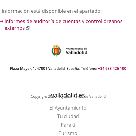
una
una
una
escripción
a información está disponible en el apartado:
aplicación
aplicación
aplic
Informes de auditoría de cuentas y control órganos
externa.
externa.
exte
Enlace
externos
a
una
aplicación
externa.
Plaza Mayor, 1. 47001 Valladolid, España. Teléfono:
+34 983 426 100
valladolid.es
Copyright 2025 - Ayuntamiento de Valladolid
El Ayuntamiento
Tu ciudad
Para ti
Este
Turismo