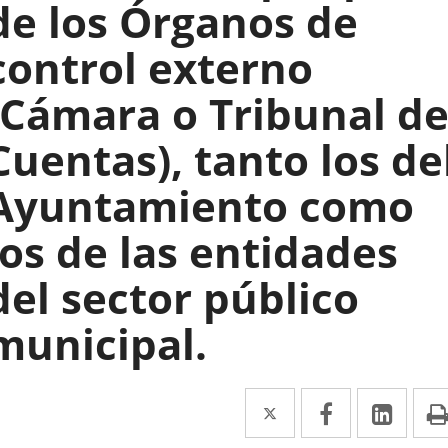
de los Órganos de
control externo
(Cámara o Tribunal d
Cuentas), tanto los de
Ayuntamiento como
los de las entidades
del sector público
municipal.
Twitter
Enlace
Facebook
Enlace
Link
Enla
a
a
a