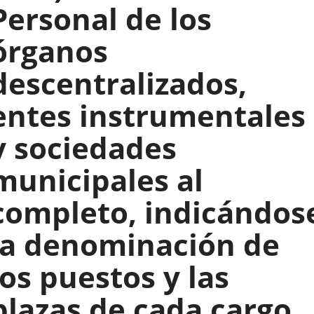
Personal de los
órganos
descentralizados,
entes instrumentales
y sociedades
municipales al
completo, indicándos
la denominación de
los puestos y las
plazas de cada cargo