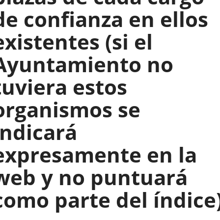
de confianza en ellos
existentes (si el
Ayuntamiento no
tuviera estos
organismos se
indicará
expresamente en la
web y no puntuará
como parte del índice