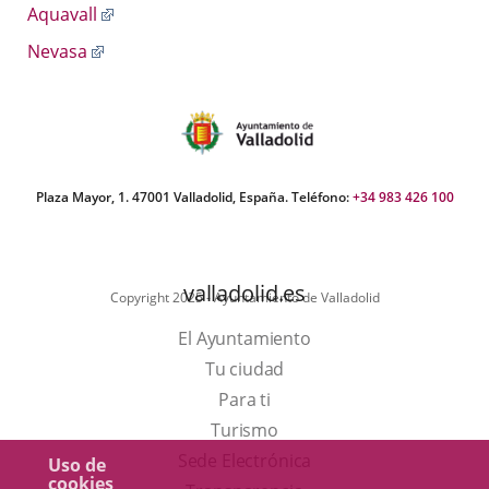
a
aplicación
Enlace
Aquavall
una
externa.
a
aplicación
Enlace
Nevasa
una
externa.
a
aplicación
una
externa.
aplicación
externa.
Plaza Mayor, 1. 47001 Valladolid, España. Teléfono:
+34 983 426 100
valladolid.es
Copyright 2025 - Ayuntamiento de Valladolid
El Ayuntamiento
Tu ciudad
Para ti
Este
Turismo
enlace
Enlace
Sede Electrónica
Uso de
cookies