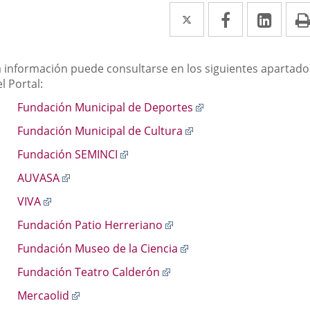
Twitter
Enlace
Facebook
Enlace
Link
Enla
a
a
a
una
una
una
escripción
a información puede consultarse en los siguientes apartado
aplicación
aplicación
aplic
l Portal:
externa.
externa.
exte
Enlace
Fundación Municipal de Deportes
a
Enlace
Fundación Municipal de Cultura
una
a
aplicación
Enlace
Fundación SEMINCI
una
externa.
a
aplicación
Enlace
AUVASA
una
externa.
a
aplicación
Enlace
VIVA
una
externa.
a
aplicación
Enlace
Fundación Patio Herreriano
una
externa.
a
aplicación
Enlace
Fundación Museo de la Ciencia
una
externa.
a
aplicación
Enlace
Fundación Teatro Calderón
una
externa.
a
aplicación
Enlace
Mercaolid
una
externa.