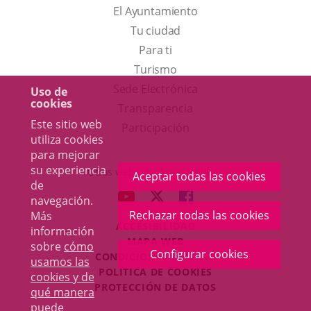
El Ayuntamiento
Tu ciudad
Para ti
Este
Turismo
enlace
Enlace
Sede Electrónica
Uso de
cookies
se
a
Transparencia
Este sitio web
abrirá
una
Participación
utiliza cookies
en
aplicación
para mejorar
una
externa.
su experiencia
Otras webs del Ayuntamiento
Aceptar todas las cookies
de
ventana
aderSocial
ENLACE
ENLACE
ENLACE
navegación.
nueva.
A
A
A
Rechazar todas las cookies
Más
ACCESIBILIDAD
UNA
UNA
UNA
información
MAPA WEB
sobre
cómo
APLICACIÓN
APLICACIÓN
APLICACIÓN
Configurar cookies
r
CONDICIONES LEGALES
usamos las
EXTERNA.
EXTERNA.
EXTERNA.
POLÍTICA DE COOKIES
cookies y de
PROTECCIÓN DE DATOS
qué manera
puede