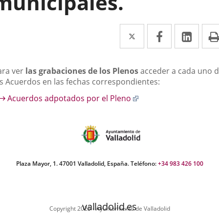
municipales.
Twitter
Enlace
Facebook
Enlace
Link
Enla
a
a
a
una
una
una
escripción
ara ver
las grabaciones de los Plenos
acceder a cada uno 
aplicación
aplicación
aplic
os Acuerdos en las fechas correspondientes:
externa.
externa.
exte
Enlace
Acuerdos adpotados por el Pleno
a
una
aplicación
externa.
Plaza Mayor, 1. 47001 Valladolid, España. Teléfono:
+34 983 426 100
valladolid.es
Copyright 2025 - Ayuntamiento de Valladolid