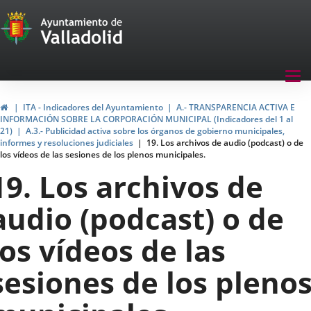
Transparencia
Saltar al contenido
Menu
Tog
navegación
nav
Transparencia
Inicio
ITA - Indicadores del Ayuntamiento
A.- TRANSPARENCIA ACTIVA E
INFORMACIÓN SOBRE LA CORPORACIÓN MUNICIPAL (Indicadores del 1 al
21)
A.3.- Publicidad activa sobre los órganos de gobierno municipales,
informes y resoluciones judiciales
19. Los archivos de audio (podcast) o de
los vídeos de las sesiones de los plenos municipales.
19. Los archivos de
audio (podcast) o de
los vídeos de las
sesiones de los pleno